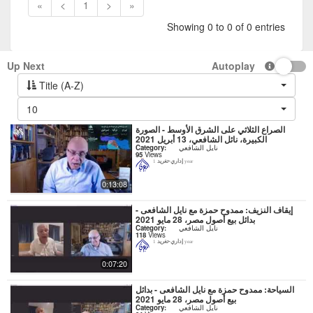
«
<
1
>
»
Showing 0 to 0 of 0 entries
Up Next
Autoplay
Title (A-Z)
10
الصراع الثلاثي على الشرق الأوسط - الصورة
الكبيرة، نائل الشافعي، 13 أبريل 2021
نايل الشافعي
Category:
95
Views
إداري-تغريد
1 year
0:13:08
إيقاف النزيف: ممدوح حمزة مع نايل الشافعى -
بدائل بيع أصول مصر، 28 مايو 2021
نايل الشافعي
Category:
118
Views
إداري-تغريد
1 year
0:07:20
السياحة: ممدوح حمزة مع نايل الشافعى - بدائل
بيع أصول مصر، 28 مايو 2021
نايل الشافعي
Category: