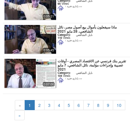
نايل الشافعي
Category:
95
Views
إداري-تغريد
1 year
0:05:21
ماذا سيفعلون بأموال بيع أصول مصر، نائل
الشافعي، 28 مايو 2021
نايل الشافعي
Category:
110
Views
إداري-تغريد
1 year
0:05:45
تقرير بنك فرنسي عن الاقتصاد المصري - أوقات
عصيبة وإجراءات مؤلمة، نائل الشافعي، 7 مايو
2021
نايل الشافعي
Category:
104
Views
إداري-تغريد
1 year
0:07:00
«
1
2
3
4
5
6
7
8
9
10
»