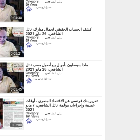
نايل الشافعي
Category:
99
Views
إداري-تغريد
1 year
0:04:30
كشف الحساب الحقيقي لجمال مبارك، نائل
الشافعي، 26 مايو 2021
نايل الشافعي
Category:
95
Views
إداري-تغريد
1 year
0:05:21
ماذا سيفعلون بأموال بيع أصول مصر، نائل
الشافعي، 28 مايو 2021
نايل الشافعي
Category:
110
Views
إداري-تغريد
1 year
0:05:45
تقرير بنك فرنسي عن الاقتصاد المصري - أوقات
عصيبة وإجراءات مؤلمة، نائل الشافعي، 7 مايو
2021
نايل الشافعي
Category:
104
Views
إداري-تغريد
1 year
0:07:00