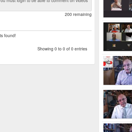
ou must login to be able to comment on videos
200 remaining
ts found!
Showing 0 to 0 of 0 entries