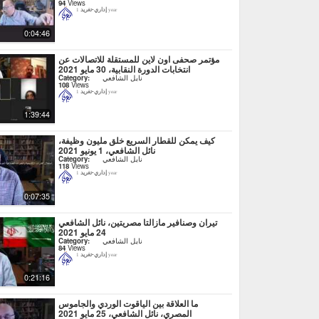
94
Views
إداري-تغريد
1 year
0:04:46
مؤتمر صحفى اون لاين للمستقلة للاتصالات عن
انتخابات الدورة النقابية، 30 مايو 2021
نايل الشافعي
Category:
108
Views
إداري-تغريد
1 year
1:39:44
كيف يمكن للقطار السريع خلق مليون وظيفة،
نائل الشافعي، 1 يونيو 2021
نايل الشافعي
Category:
118
Views
إداري-تغريد
1 year
0:07:35
تيران وصنافير مازالتا مصريتين، نائل الشافعي
24 مايو 2021
نايل الشافعي
Category:
84
Views
إداري-تغريد
1 year
0:21:16
ما العلاقة بين الياقوت الوردي والجاموس
المصري، نائل الشافعي، 25 مايو 2021