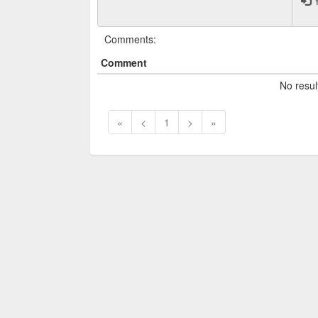
Y
Comments:
Comment
No resul
«
<
1
>
»