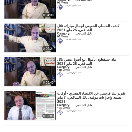
99
Views
إداري-تغريد
1 year
0:04:30
كشف الحساب الحقيقي لجمال مبارك، نائل
الشافعي، 26 مايو 2021
نايل الشافعي
Category:
95
Views
إداري-تغريد
1 year
0:05:21
ماذا سيفعلون بأموال بيع أصول مصر، نائل
الشافعي، 28 مايو 2021
نايل الشافعي
Category:
110
Views
إداري-تغريد
1 year
0:05:45
تقرير بنك فرنسي عن الاقتصاد المصري - أوقات
عصيبة وإجراءات مؤلمة، نائل الشافعي، 7 مايو
2021
نايل الشافعي
Category:
104
Views
إداري-تغريد
1 year
0:07:00