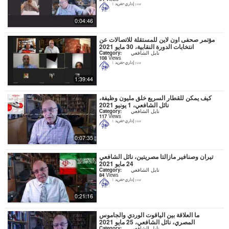
إداري-تغريد
1 year
0:04:46
مؤتمر صحفى اون لاين للمستقلة للاتصالات عن
انتخابات الدورة النقابية، 30 مايو 2021
نايل الشافعي
Category:
108
Views
إداري-تغريد
1 year
1:39:44
كيف يمكن للقطار السريع خلق مليون وظيفة،
نائل الشافعي، 1 يونيو 2021
نايل الشافعي
Category:
117
Views
إداري-تغريد
1 year
0:07:35
تيران وصنافير مازالتا مصريتين، نائل الشافعي
24 مايو 2021
نايل الشافعي
Category:
84
Views
إداري-تغريد
1 year
0:21:16
ما العلاقة بين الياقوت الوردي والجاموس
المصري، نائل الشافعي، 25 مايو 2021
نايل الشافعي
Category: