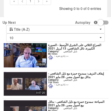
«
<
1
>
»
Showing 0 to 0 of 0 entries
Up Next
Autoplay
Title (A-Z)
10
الصراع الثلاثي على الشرق الأوسط - الصورة
الكبيرة، نائل الشافعي، 13 أبريل 2021
نايل الشافعي
Category:
95
Views
إداري-تغريد
1 year
0:13:08
إيقاف النزيف: ممدوح حمزة مع نايل الشافعى -
بدائل بيع أصول مصر، 28 مايو 2021
نايل الشافعي
Category:
118
Views
إداري-تغريد
1 year
0:07:20
السياحة: ممدوح حمزة مع نايل الشافعى - بدائل
بيع أصول مصر، 28 مايو 2021
نايل الشافعي
Category:
94
Views