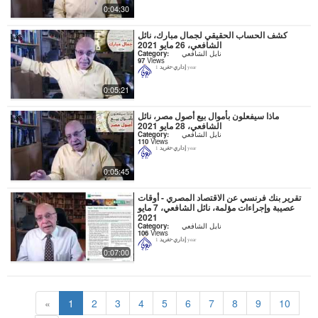
0:04:30
كشف الحساب الحقيقي لجمال مبارك، نائل
الشافعي، 26 مايو 2021
نايل الشافعي
Category:
97
Views
إداري-تغريد
1 year
0:05:21
ماذا سيفعلون بأموال بيع أصول مصر، نائل
الشافعي، 28 مايو 2021
نايل الشافعي
Category:
110
Views
إداري-تغريد
1 year
0:05:45
تقرير بنك فرنسي عن الاقتصاد المصري - أوقات
عصيبة وإجراءات مؤلمة، نائل الشافعي، 7 مايو
2021
نايل الشافعي
Category:
106
Views
إداري-تغريد
1 year
0:07:00
«
1
2
3
4
5
6
7
8
9
10