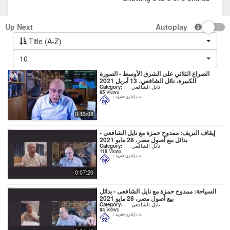
Up Next
Autoplay
Title (A-Z)
10
الصراع الثلاثي على الشرق الأوسط - الصورة
الكبيرة، نائل الشافعي، 13 أبريل 2021
نايل الشافعي
Category:
95
Views
إداري-تغريد
1 year
0:13:08
إيقاف النزيف: ممدوح حمزة مع نايل الشافعى -
بدائل بيع أصول مصر، 28 مايو 2021
نايل الشافعي
Category:
118
Views
إداري-تغريد
1 year
0:07:20
السياحة: ممدوح حمزة مع نايل الشافعى - بدائل
بيع أصول مصر، 28 مايو 2021
نايل الشافعي
Category:
94
Views
إداري-تغريد
1 year