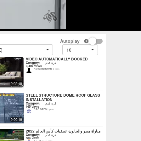
Autoplay
Z)
10
VIDEO AUTOMATICALLY BOOKED
Category:
كرة قدم
3,489
Views
Asmaa Elhadidy
2 years
0:02:18
STEEL STRUCTURE DOME ROOF GLASS
INSTALLATION
Category:
كرة قدم
165
Views
CAO SAFS
3 years
0:00:19
مباراة مصر والجابون، تصفيات كأس العالم 2022
Category:
كرة قدم
584
Views
إداري-تغريد