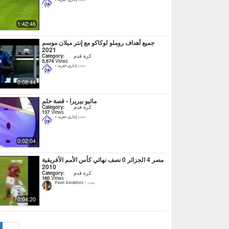
4 years
1:42:46
جميع أهداف روملو لوكاكو مع إنتر ميلان موسم
2021
Category:
كرة قدم
5,674
Views
إداري-تغريد
4 years
0:08:44
ماثيو بيريرا - قصة حلم
Category:
كرة قدم
137
Views
إداري-تغريد
4 years
0:02:04
مصر 4 الجزائر 0 نصف نهائي كأس الأمم الأفريقية
2010
Category:
كرة قدم
160
Views
Pavel Astakhov
7 years
0:04:20