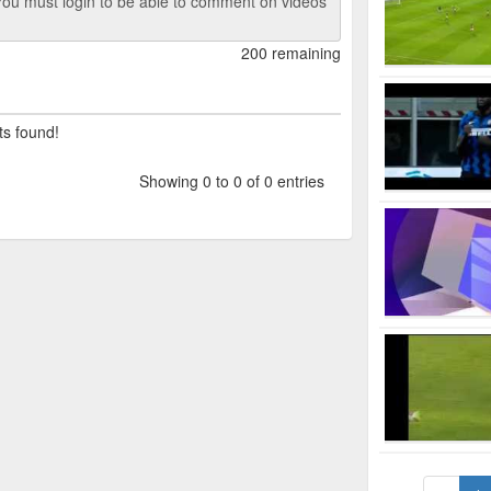
ou must login to be able to comment on videos
200 remaining
ts found!
Showing 0 to 0 of 0 entries