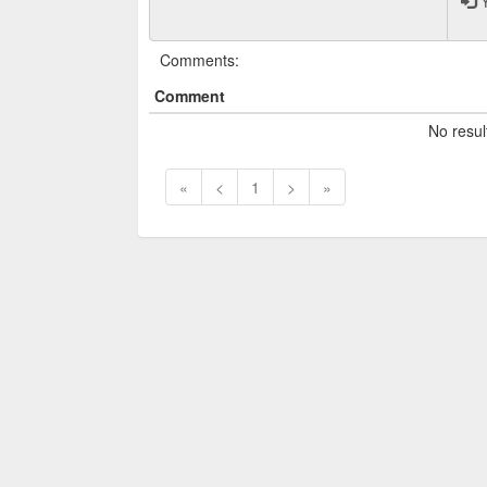
Y
Comments:
Comment
No resul
«
<
1
>
»