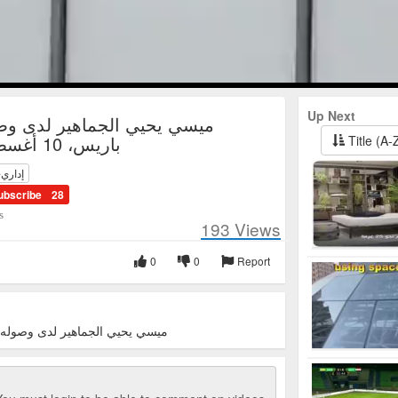
Up Next
ميسي يحيي الجماهير لدى وص
باريس، 10 أغسطس 2021
Title (A-
إداري-
ubscribe
28
s
193
Views
0
0
Report
ميسي يحيي الجماهير لدى وصوله مطار باري