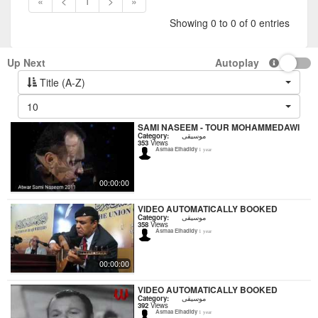
«
<
1
>
»
Showing 0 to 0 of 0 entries
Up Next
Autoplay
Title (A-Z)
10
SAMI NASEEM - TOUR MOHAMMEDAWI
Category:
موسيقى
353
Views
Asmaa Elhadidy
1 year
00:00:00
VIDEO AUTOMATICALLY BOOKED
Category:
موسيقى
358
Views
Asmaa Elhadidy
1 year
00:00:00
VIDEO AUTOMATICALLY BOOKED
Category:
موسيقى
392
Views
Asmaa Elhadidy
1 year