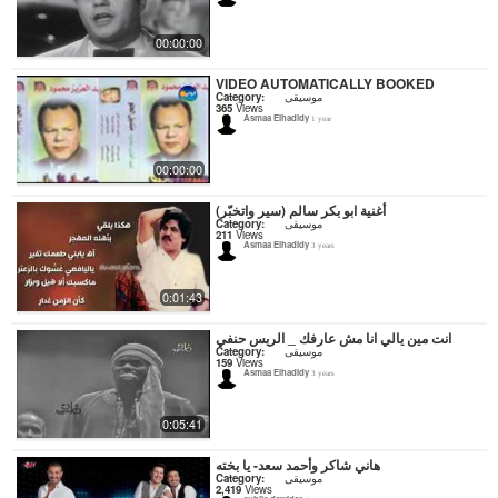
00:00:00
VIDEO AUTOMATICALLY BOOKED
Category:
موسيقى
365
Views
Asmaa Elhadidy
1 year
00:00:00
أغنية ابو بكر سالم (سير واتخبّر)
Category:
موسيقى
211
Views
Asmaa Elhadidy
3 years
0:01:43
انت مين يالي انا مش عارفك _ الريس حنفي
Category:
موسيقى
159
Views
Asmaa Elhadidy
3 years
0:05:41
هاني شاكر وأحمد سعد- يا بخته
Category:
موسيقى
2,419
Views