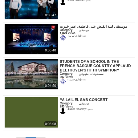
suhila dewidar
4 years
0:03:47
موسيقى ليلة القبض على فاطمة، عمر خيرت
Category:
موسيقى
1,879
Views
إداري-تغريد
4 years
0:05:40
STUDENTS OF A SCHOOL IN THE
FRENCH BASQUE COUNTRY APPLAUD
BEETHOVEN'S FIFTH SYMPHONY
Category:
سيمفونيات بيتهوفن
867
Views
إداري-تغريد
5 years
0:04:50
YA LAIL EL SAB CONCERT
Category:
موسيقى
150
Views
Asmaa Elhadidy
5 years
0:03:08