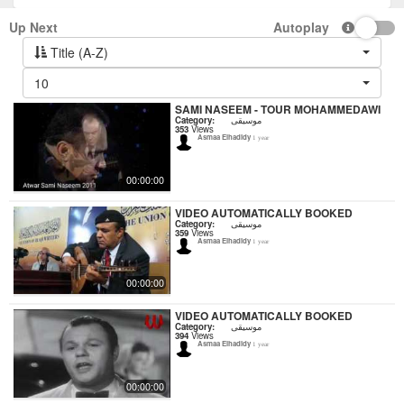
Up Next
Autoplay
Title (A-Z)
10
SAMI NASEEM - TOUR MOHAMMEDAWI
Category:
موسيقى
353
Views
Asmaa Elhadidy
1 year
00:00:00
VIDEO AUTOMATICALLY BOOKED
Category:
موسيقى
359
Views
Asmaa Elhadidy
1 year
00:00:00
VIDEO AUTOMATICALLY BOOKED
Category:
موسيقى
394
Views
Asmaa Elhadidy
1 year
00:00:00