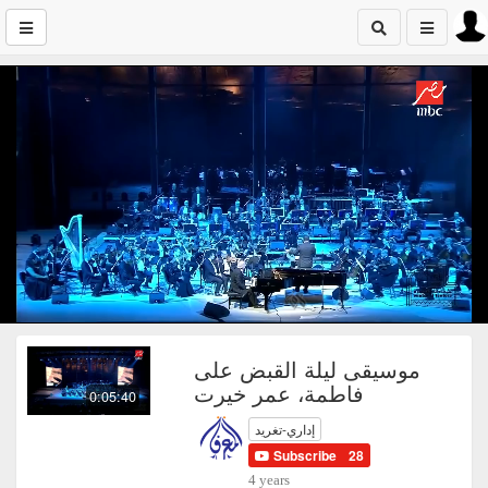
موسيقى ليلة القبض على
فاطمة، عمر خيرت
0:05:40
إداري-تغريد
Subscribe
28
4 years