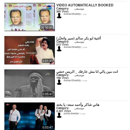
VIDEO AUTOMATICALLY BOOKED
Category:
موسيقى
365
Views
Asmaa Elhadidy
1 year
00:00:00
أغنية ابو بكر سالم (سير واتخبّر)
Category:
موسيقى
212
Views
Asmaa Elhadidy
3 years
0:01:43
انت مين يالي انا مش عارفك _ الريس حنفي
Category:
موسيقى
159
Views
Asmaa Elhadidy
3 years
0:05:41
هاني شاكر وأحمد سعد- يا بخته
Category:
موسيقى
2,421
Views
suhila dewidar
4 years
0:03:47