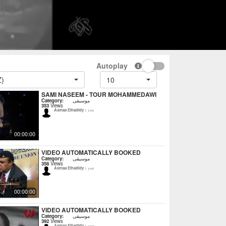
Autoplay
Z)
10
SAMI NASEEM - TOUR MOHAMMEDAWI
Category:
موسيقى
353
Views
Asmaa Elhadidy
1 year
00:00:00
VIDEO AUTOMATICALLY BOOKED
Category:
موسيقى
358
Views
Asmaa Elhadidy
1 year
00:00:00
VIDEO AUTOMATICALLY BOOKED
Category:
موسيقى
392
Views
Asmaa Elhadidy