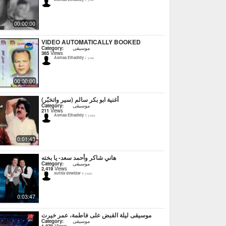
1 year
00:00:00
VIDEO AUTOMATICALLY BOOKED
Category:
موسيقى
365
Views
Asmaa Elhadidy
1 year
00:00:00
أغنية ابو بكر سالم (سير واتخبّر)
Category:
موسيقى
211
Views
Asmaa Elhadidy
3 years
0:01:43
هاني شاكر وأحمد سعد- يا بخته
Category:
موسيقى
2,419
Views
suhila dewidar
4 years
0:03:47
موسيقى ليلة القبض على فاطمة، عمر خيرت
Category:
موسيقى