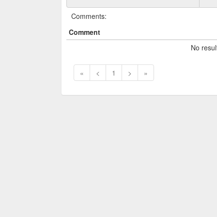
Comments:
Comment
No resul
«
<
1
>
»