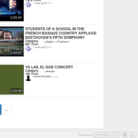
1,879
Views
إداري-تغريد
4 years
0:05:40
STUDENTS OF A SCHOOL IN THE
FRENCH BASQUE COUNTRY APPLAUD
BEETHOVEN'S FIFTH SYMPHONY
Category:
سيمفونيات بيتهوفن
867
Views
إداري-تغريد
5 years
0:04:50
YA LAIL EL SAB CONCERT
Category:
موسيقى
150
Views
Asmaa Elhadidy
5 years
0:03:08
»
Powered by
Facebook
Googl
YouPHPTube LLC v7.4