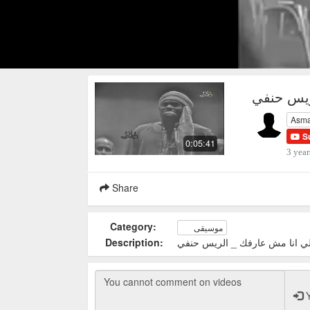
ريس حنفي
Asma
S
0:05:41
3 year
Share
Category:
موسيقى
Description:
لي انا مش عارفك _ الريس حنفي
Y