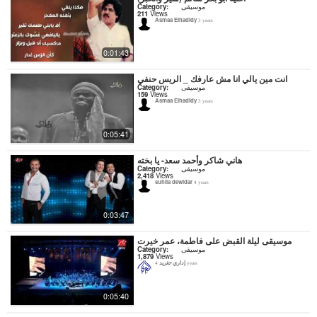
Category:
موسيقى
211
Views
Asmaa Elhadidy
3 years
0:01:43
انت مين يالي انا مش عارفك _ الريس حنفي
Category:
موسيقى
159
Views
Asmaa Elhadidy
3 years
0:05:41
هاني شاكر وأحمد سعد- يا بخته
Category:
موسيقى
2,418
Views
suhila dewidar
4 years
0:03:47
موسيقى ليلة القبض على فاطمة، عمر خيرت
Category:
موسيقى
1,879
Views
إداري-تغريد
4 years
0:05:40