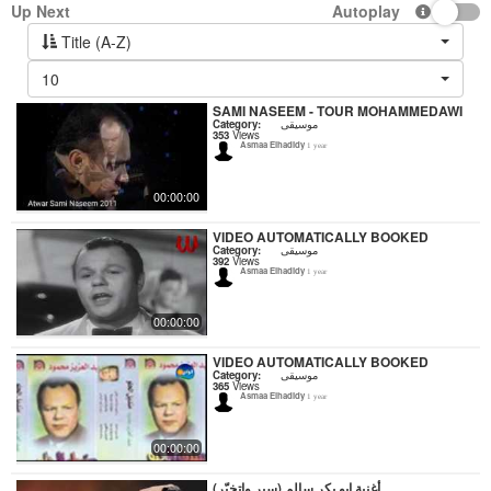
Up Next
Autoplay
Title (A-Z)
10
SAMI NASEEM - TOUR MOHAMMEDAWI
Category:
موسيقى
353
Views
Asmaa Elhadidy
1 year
00:00:00
VIDEO AUTOMATICALLY BOOKED
Category:
موسيقى
392
Views
Asmaa Elhadidy
1 year
00:00:00
VIDEO AUTOMATICALLY BOOKED
Category:
موسيقى
365
Views
Asmaa Elhadidy
1 year
00:00:00
أغنية ابو بكر سالم (سير واتخبّر)