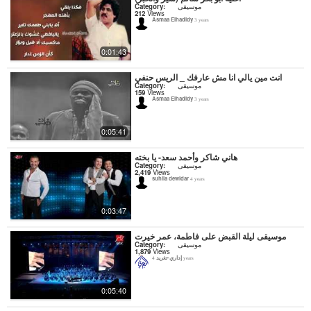
Category:
موسيقى
212
Views
Asmaa Elhadidy
3 years
0:01:43
انت مين يالي انا مش عارفك _ الريس حنفي
Category:
موسيقى
159
Views
Asmaa Elhadidy
3 years
0:05:41
هاني شاكر وأحمد سعد- يا بخته
Category:
موسيقى
2,419
Views
suhila dewidar
4 years
0:03:47
موسيقى ليلة القبض على فاطمة، عمر خيرت
Category:
موسيقى
1,879
Views
إداري-تغريد
4 years
0:05:40