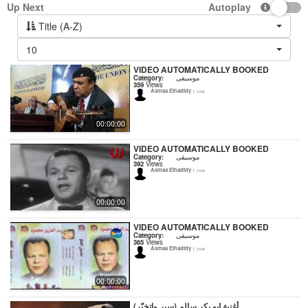
Up Next
Autoplay
Title (A-Z)
10
VIDEO AUTOMATICALLY BOOKED
Category:
موسيقى
359
Views
Asmaa Elhadidy
1 year
00:00:00
VIDEO AUTOMATICALLY BOOKED
Category:
موسيقى
392
Views
Asmaa Elhadidy
1 year
00:00:00
VIDEO AUTOMATICALLY BOOKED
Category:
موسيقى
365
Views
Asmaa Elhadidy
1 year
00:00:00
أغنية ابو بكر سالم (سير واتخبّر)