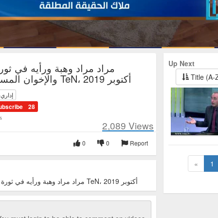
Up Next
والإخوان المسلمين، قناة TeN، أكتوبر 2019
Title (A-
إداري-
ubscribe
28
s
2,089
Views
0
0
Report
«
1
مراد مراد وهبة ورأيه في ثورة 30 يونيو والإخوان المسلمين، قناة TeN، أكتوبر 2019