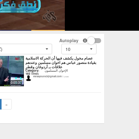
Autoplay
Z)
10
عصام مخول يكشف فيها أن الحركة الاسلامية
بقيادة منصور عباس هم اخوان مسلمين وعندهم
علاقات بـ أردوغان وقطر
الإخوان المسلمون
Category:
163
Views
esraayouns3@gmail.com
5 years
0:05:37
»