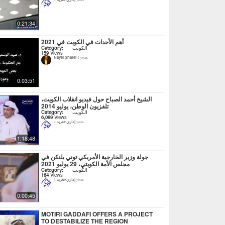
4 years
0:21:34
أهم الأحداث في الكويت في 2021
Category:
الكويت
159
Views
Nayel Shafei
4 years
0:03:51
الشيخ أحمد الصباح حول فيديو انقلاب الكويت،
تلفزيون الوطن، يوليو 2014
Category:
الكويت
6,099
Views
إداري-تغريد
4 years
1:18:48
جولة وزير الخارجية الأمريكي توني بلنكن في
مجلس الأمة الكويتي، 29 يوليو 2021
Category:
الكويت
164
Views
إداري-تغريد
5 years
0:00:45
MOTIRI GADDAFI OFFERS A PROJECT
TO DESTABILIZE THE REGION