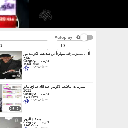
Autoplay
Z)
10
آل باتشينو يترقب مولوداً من صديقته الكويتية نور
الفلاح
Category:
الكويت
15,506
Views
إداري-تغريد
3 years
0:00:50
تسريبات الناشط الكويتي عبد الله صالح، مايو
2022
Category:
الكويت
1,078
Views
إداري-تغريد
4 years
0:51:51
مصفاة الزور
Category:
الكويت
1,447
Views
إداري-تغريد