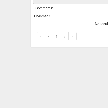
Comments:
Comment
No resul
«
<
1
>
»