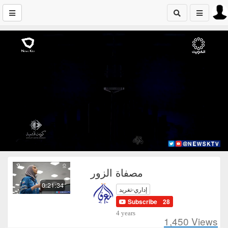
مصفاة الزور
0:21:34
إداري-تغريد
Subscribe
28
4 years
1,450
Views