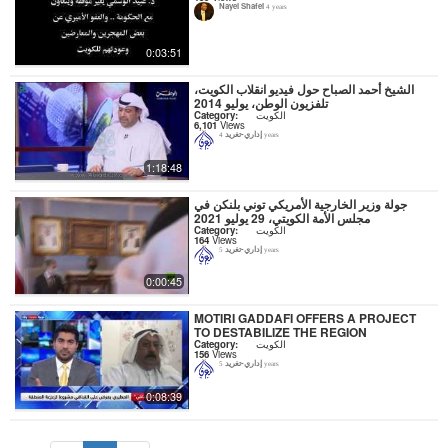
Nayel Shafei
4 years
0:03:51
الشيخ أحمد الصباح حول فيديو انقلاب الكويت،
تلفزيون الوطن، يوليو 2014
Category:
الكويت
6,101
Views
إداري-تغريد
4 years
1:18:48
جولة وزير الخارجية الأمريكي توني بلنكن في
مجلس الأمة الكويتي، 29 يوليو 2021
Category:
الكويت
164
Views
إداري-تغريد
5 years
0:00:45
MOTIRI GADDAFI OFFERS A PROJECT
TO DESTABILIZE THE REGION
Category:
الكويت
156
Views
إداري-تغريد
5 years
0:08:39