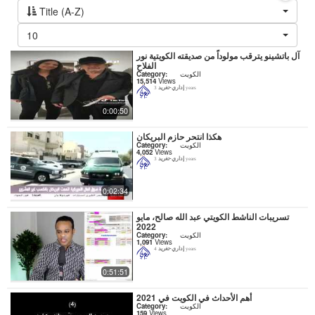
Title (A-Z)
10
آل باتشينو يترقب مولوداً من صديقته الكويتية نور
الفلاح
Category:
الكويت
15,514
Views
إداري-تغريد
3 years
0:00:50
هكذا انتحر حازم البريكان
Category:
الكويت
4,052
Views
إداري-تغريد
3 years
0:02:34
تسريبات الناشط الكويتي عبد الله صالح، مايو
2022
Category:
الكويت
1,091
Views
إداري-تغريد
4 years
0:51:51
أهم الأحداث في الكويت في 2021
Category:
الكويت
159
Views