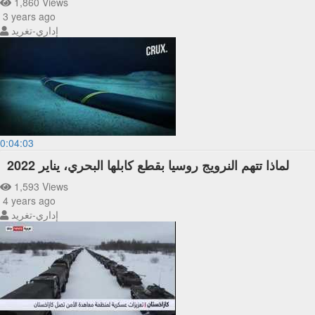
1,860 Views
3 years ago
إداري-تغريد
0:04:03
لماذا تتهم النرويج روسيا بقطع كابلها البحري، يناير 2022
1,593 Views
4 years ago
إداري-تغريد