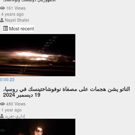
161 Views
4 years ago
Nayel Shafei
Most recent
0:00:22
الناتو يشن هجمات على مصفاة نوفوشاختينسك في روسيا،
19 ديسمبر 2024
480 Views
1 year ago
إداري-تغريد