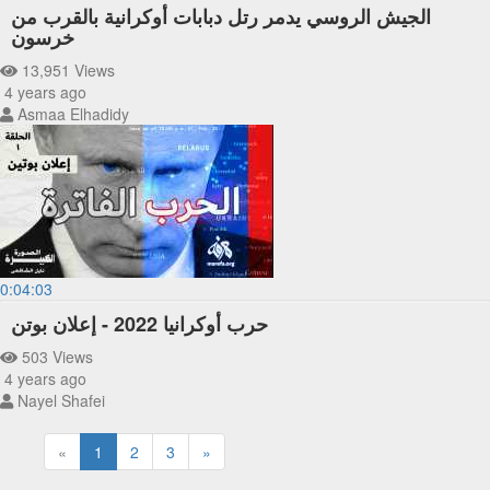
الجيش الروسي يدمر رتل دبابات أوكرانية بالقرب من
خرسون
13,951 Views
4 years ago
Asmaa Elhadidy
0:04:03
حرب أوكرانيا 2022 - إعلان بوتن
503 Views
4 years ago
Nayel Shafei
«
1
2
3
»