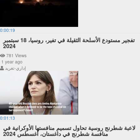
0:00:19
تفجير مستودع الأسلحة الثقيلة في تفير، روسيا، 18 سبتمبر
2024
781 Views
1 year ago
إداري-تغريد
0:01:13
لاعبة شطرنج روسية تحاول تسميم منافستها الأوكرانية في
منافسة شطرنج في داغستان، أغسطس 2024