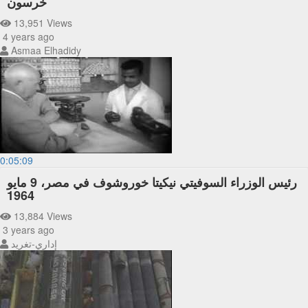
خرسون
13,951 Views
4 years ago
Asmaa Elhadidy
0:05:09
رئيس الوزراء السوفيتي نيكيتا خوروشوف في مصر، 9 مايو
1964
13,884 Views
3 years ago
إداري-تغريد