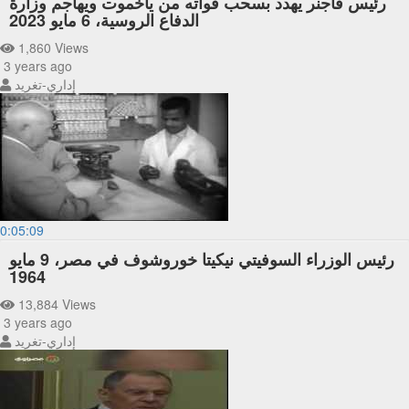
رئيس فاجنر يهدد بسحب قواته من ياخموت ويهاجم وزارة
الدفاع الروسية، 6 مايو 2023
1,860 Views
3 years ago
إداري-تغريد
0:05:09
رئيس الوزراء السوفيتي نيكيتا خوروشوف في مصر، 9 مايو
1964
13,884 Views
3 years ago
إداري-تغريد