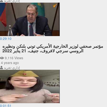
إداري-تغريد
0:29:10
مؤتمر صحفي لوزير الخارجية الأمريكي توني بلنكن ونظيره
الروسي سرجي لافروف، جنيف، 21 يناير 2022
9,116 Views
4 years ago
إداري-تغريد
0:01:51