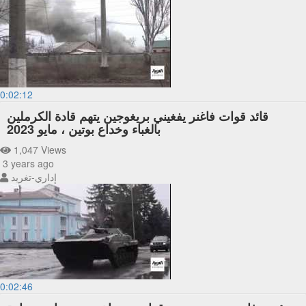
0:02:12
قائد قوات فاغنر يفغيني بريغوجين يتهم قادة الكرملين
بالغباء وخداع بوتين ، مايو 2023
1,047 Views
3 years ago
إداري-تغريد
0:02:46