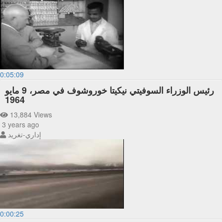
0:05:09
رئيس الوزراء السوفيتي نيكيتا خوروشوف في مصر، 9 مايو
1964
13,884 Views
3 years ago
إداري-تغريد
0:00:25