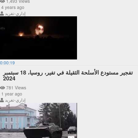
1,493 Views
4 years ago
إداري-تغريد
0:00:19
تفجير مستودع الأسلحة الثقيلة في تفير، روسيا، 18 سبتمبر
2024
781 Views
1 year ago
إداري-تغريد