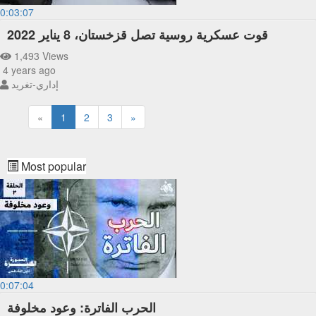
0:03:07
قوت عسكرية روسية تصل قزخستان، 8 يناير 2022
1,493 Views
4 years ago
إداري-تغريد
«
1
2
3
»
Most popular
0:07:04
الحرب الفاترة: وعود مخلوفة