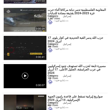
0:01:03
المقاومة الفلسطينية تدمر دبابة مركافا أثناء حرب
غزة 2023-2024 بقذيفة مضادة للدبابات
إسرائيل
Category:
1,287
Views
إداري-تغريد
2 years
0:00:29
حزب الله يدمر القبة الحديدية في كفار بلوم، 17
أبريل 2024
إسرائيل
Category:
396
Views
إداري-تغريد
2 years
0:00:41
مسيرة تابعة لحزب الله تستهدف جنود إسرائيليين
في عرب العرامشة، الجليل الأعلى، 17 أبريل
2024
إسرائيل
Category:
126
Views
إداري-تغريد
2 years
0:00:07
صواريخ إيرانية تسقط على قاعدة رامون الجوية
الإسرائيلية، 14 أبريل 2024
إسرائيل
Category:
894
Views
إداري-تغريد
2 years