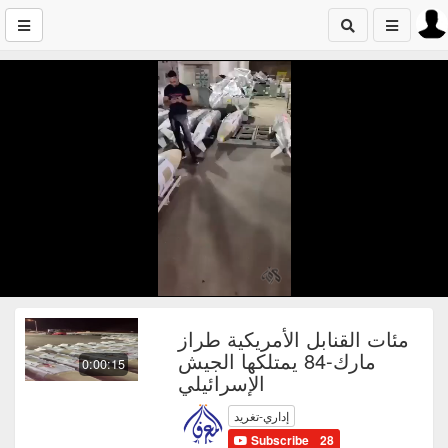
مئات القنابل الأمريكية طراز
مارك-84 يمتلكها الجيش
0:00:15
الإسرائيلي
إداري-تغريد
Subscribe
28