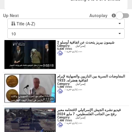
Up Next
Autoplay
Title (A-Z)
10
شيمون بيريز يتحدث عن اتفاقية أوسلو 2
إسرائيل
Category:
5,836
Views
إداري-تغريد
2 years
0:02:18
المفاوضات السرية بين النازيين والصهاينة لإبرام
اتفاقية هعفراه، 1933
إسرائيل
Category:
1,599
Views
إداري-تغريد
2 years
0:11:20
فيديو نشره الجيش الإسرائيلي لاقتحامه معبر
رفح من الجانب الفلسطيني، 7 مايو 2024
إسرائيل
Category:
1,499
Views
إداري-تغريد
2 years