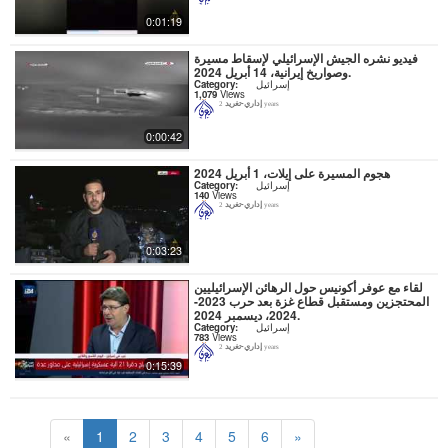
0:01:19
فيديو نشره الجيش الإسرائيلي لإسقاط مسيرة
وصواريخ إيرانية، 14 أبريل 2024.
إسرائيل
Category:
1,079
Views
إداري-تغريد
2 years
0:00:42
هجوم المسيرة على إيلات، 1 أبريل 2024
إسرائيل
Category:
140
Views
إداري-تغريد
2 years
0:03:23
لقاء مع عوفر أكونيس حول الرهائن الإسرائيليين
المحتجزين ومستقبل قطاع غزة بعد حرب 2023-
2024، ديسمبر 2024.
إسرائيل
Category:
783
Views
إداري-تغريد
2 years
0:15:39
«
1
2
3
4
5
6
»