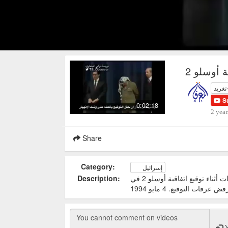
 أوسلو 2
تغريد
S
0:02:18
2 year
Share
Category:
إسرائيل
شيمون بيريز يتحدث عن إهانة حسني مبارك لعرفات أثناء توقيع اتفاقية أوسلو 2 في
Description:
Y