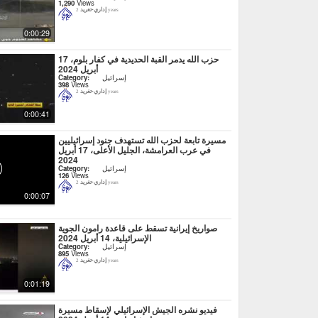
1,290
Views
إداري-تغريد
2 years
0:00:29
حزب الله يدمر القبة الحديدية في كفار بلوم، 17
أبريل 2024
إسرائيل
Category:
398
Views
إداري-تغريد
2 years
0:00:41
مسيرة تابعة لحزب الله تستهدف جنود إسرائيليين
في عرب العرامشة، الجليل الأعلى، 17 أبريل
2024
إسرائيل
Category:
126
Views
إداري-تغريد
2 years
0:00:07
صواريخ إيرانية تسقط على قاعدة رامون الجوية
الإسرائيلية، 14 أبريل 2024
إسرائيل
Category:
895
Views
إداري-تغريد
2 years
0:01:19
فيديو نشره الجيش الإسرائيلي لإسقاط مسيرة