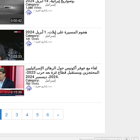
وصواريخ إيرانية، 14 أبريل 2024.
إسرائيل
Category:
1,080
Views
إداري-تغريد
2 years
0:00:42
هجوم المسيرة على إيلات، 1 أبريل 2024
إسرائيل
Category:
141
Views
إداري-تغريد
2 years
0:03:23
لقاء مع عوفر أكونيس حول الرهائن الإسرائيليين
المحتجزين ومستقبل قطاع غزة بعد حرب 2023-
2024، ديسمبر 2024.
إسرائيل
Category:
783
Views
إداري-تغريد
2 years
0:15:39
2
3
4
5
6
»
Powered by
Facebook
Googl
YouPHPTube LLC v7.4