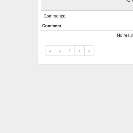
Comments:
Comment
No resul
«
<
1
>
»