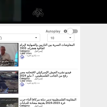
Autoplay
Z)
10
المفاوضات السرية بين النازيين والصهاينة لإبرام
اتفاقية هعفراه، 1933
إسرائيل
Category:
1,600
Views
إداري-تغريد
2 years
0:11:20
فيديو نشره الجيش الإسرائيلي لاقتحامه معبر
رفح من الجانب الفلسطيني، 7 مايو 2024
إسرائيل
Category:
1,532
Views
إداري-تغريد
2 years
0:01:03
المقاومة الفلسطينية تدمر دبابة مركافا أثناء حرب
غزة 2023-2024 بقذيفة مضادة للدبابات
إسرائيل
Category: