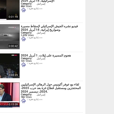
الإسرائيلية، 14 أبريل 2024
إسرائيل
Category:
894
Views
إداري-تغريد
2 years
0:01:19
فيديو نشره الجيش الإسرائيلي لإسقاط مسيرة
وصواريخ إيرانية، 14 أبريل 2024.
إسرائيل
Category:
1,079
Views
إداري-تغريد
2 years
0:00:42
هجوم المسيرة على إيلات، 1 أبريل 2024
إسرائيل
Category:
141
Views
إداري-تغريد
2 years
0:03:23
لقاء مع عوفر أكونيس حول الرهائن الإسرائيليين
المحتجزين ومستقبل قطاع غزة بعد حرب 2023-
2024، ديسمبر 2024.
إسرائيل
Category:
783
Views
إداري-تغريد
2 years
0:15:39