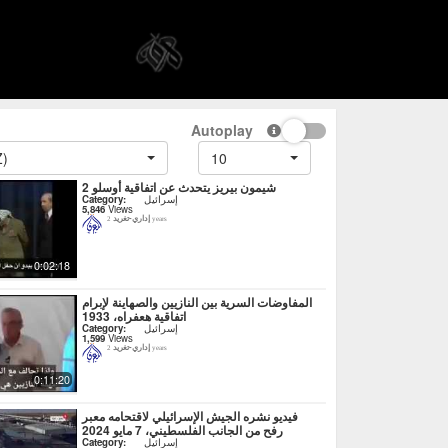
Autoplay
Z)
10
شيمون بيريز يتحدث عن اتفاقية أوسلو 2
إسرائيل
Category:
5,846
Views
إداري-تغريد
2 years
0:02:18
المفاوضات السرية بين النازيين والصهاينة لإبرام
اتفاقية هعفراه، 1933
إسرائيل
Category:
1,599
Views
إداري-تغريد
2 years
0:11:20
فيديو نشره الجيش الإسرائيلي لاقتحامه معبر
رفح من الجانب الفلسطيني، 7 مايو 2024
إسرائيل
Category: