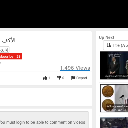
Up Next
الأكف 
Title (A-
إداري-
ubscribe
28
s
1,496
Views
1
0
Report
ou must login to be able to comment on videos