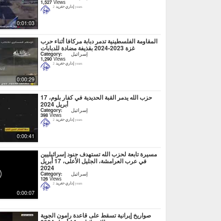
1,527
Views
إداري-تغريد
2 years
0:01:03
المقاومة الفلسطينية تدمر دبابة مركافا أثناء حرب
غزة 2023-2024 بقذيفة مضادة للدبابات
إسرائيل
Category:
1,290
Views
إداري-تغريد
2 years
0:00:29
حزب الله يدمر القبة الحديدية في كفار بلوم، 17
أبريل 2024
إسرائيل
Category:
398
Views
إداري-تغريد
2 years
0:00:41
مسيرة تابعة لحزب الله تستهدف جنود إسرائيليين
في عرب العرامشة، الجليل الأعلى، 17 أبريل
2024
إسرائيل
Category:
126
Views
إداري-تغريد
2 years
0:00:07
صواريخ إيرانية تسقط على قاعدة رامون الجوية