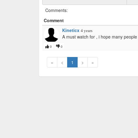
Comments:
Comment
Kineticx
4 years
A must watch for , i hope many people g
0
0
«
<
1
>
»