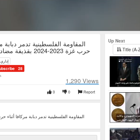
Up Next
المقاومة الفلسطينية تدمر دبابة مر
حرب غزة 2023-2024 بقذيفة مضادة للدبابات
Title (A-
إداري-
ubscribe
28
s
1,290
Views
0
0
Report