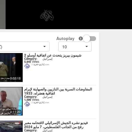
Autoplay
Z)
10
شيمون بيريز يتحدث عن اتفاقية أوسلو 2
إسرائيل
Category:
5,845
Views
إداري-تغريد
2 years
0:02:18
المفاوضات السرية بين النازيين والصهاينة لإبرام
اتفاقية هعفراه، 1933
إسرائيل
Category:
1,599
Views
إداري-تغريد
2 years
0:11:20
فيديو نشره الجيش الإسرائيلي لاقتحامه معبر
رفح من الجانب الفلسطيني، 7 مايو 2024
إسرائيل
Category: