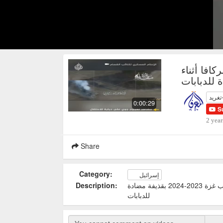
كافا أثناء
تغريد
0:00:29
S
2 year
Share
Category:
إسرائيل
المقاومة الفلسطينية تدمر دبابة مركافا أثناء حرب غزة 2023-2024 بقذيفة مضادة
Description:
للدبابات