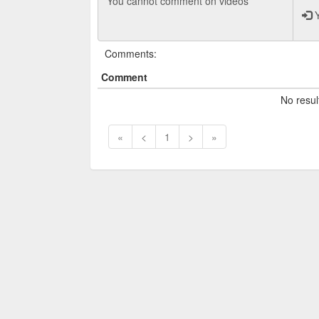
Y
Comments:
Comment
No resul
«
<
1
>
»