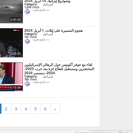
وصواريخ إيرانية، 14 أبريل 2024.
إسرائيل
Category:
1,079
Views
إداري-تغريد
2 years
0:00:42
هجوم المسيرة على إيلات، 1 أبريل 2024
إسرائيل
Category:
141
Views
إداري-تغريد
2 years
0:03:23
لقاء مع عوفر أكونيس حول الرهائن الإسرائيليين
المحتجزين ومستقبل قطاع غزة بعد حرب 2023-
2024، ديسمبر 2024.
إسرائيل
Category:
783
Views
إداري-تغريد
2 years
0:15:39
2
3
4
5
6
»
Powered by
Facebook
Googl
YouPHPTube LLC v7.4