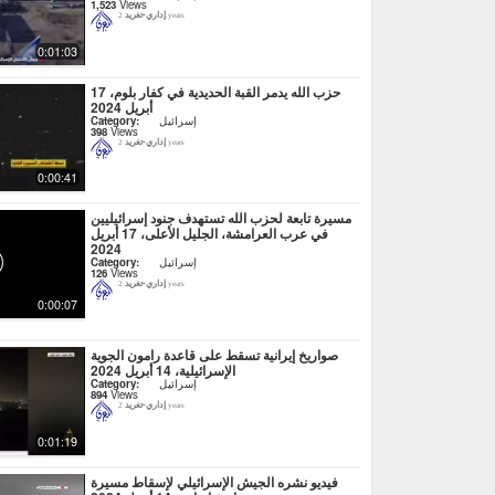
1,523
Views
إداري-تغريد
2 years
0:01:03
حزب الله يدمر القبة الحديدية في كفار بلوم، 17
أبريل 2024
إسرائيل
Category:
398
Views
إداري-تغريد
2 years
0:00:41
مسيرة تابعة لحزب الله تستهدف جنود إسرائيليين
في عرب العرامشة، الجليل الأعلى، 17 أبريل
2024
إسرائيل
Category:
126
Views
إداري-تغريد
2 years
0:00:07
صواريخ إيرانية تسقط على قاعدة رامون الجوية
الإسرائيلية، 14 أبريل 2024
إسرائيل
Category:
894
Views
إداري-تغريد
2 years
0:01:19
فيديو نشره الجيش الإسرائيلي لإسقاط مسيرة