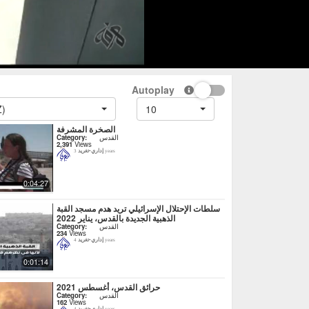
Autoplay
Z)
10
الصخرة المشرفة
القدس
Category:
2,391
Views
إداري-تغريد
3 years
0:04:27
سلطات الإحتلال الإسرائيلي تريد هدم مسجد القبة
الذهبية الجديدة بالقدس، يناير 2022
القدس
Category:
234
Views
إداري-تغريد
4 years
0:01:14
حرائق القدس، أغسطس 2021
القدس
Category:
162
Views
إداري-تغريد