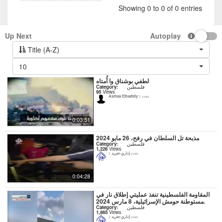
Showing 0 to 0 of 0 entries
Up Next
Autoplay
Title (A-Z)
10
لطفي بوشناق وا أُمتاه
فلسطين
Category:
95
Views
Asmaa Elhadidy
2 years
0:03:51
مذبحة تل السلطان في رفح، 26 مايو 2024
فلسطين
Category:
1,226
Views
إداري-تغريد
2 years
0:04:28
المقاومة الفلسطينية تنفذ عمليتي إطلاق نار في
مستوطنة حومش الإسرائيلية، 8 مارس 2024.
فلسطين
Category:
1,865
Views
إداري-تغريد
2 years