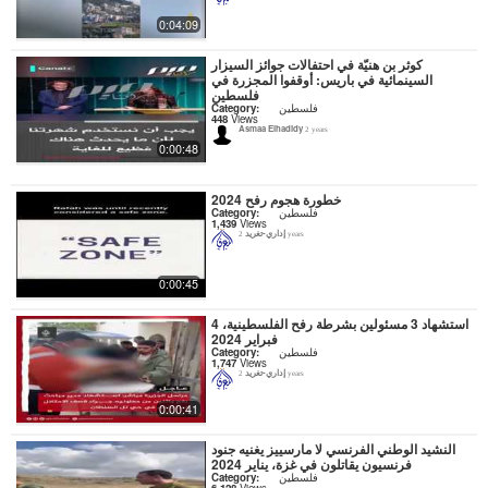
0:04:09
كوثر بن هنيّة في احتفالات جوائز السيزار
السينمائية في باريس: أوقفوا المجزرة في
فلسطين
فلسطين
Category:
448
Views
Asmaa Elhadidy
2 years
0:00:48
خطورة هجوم رفح 2024
فلسطين
Category:
1,439
Views
إداري-تغريد
2 years
0:00:45
استشهاد 3 مسئولين بشرطة رفح الفلسطينية، 4
فبراير 2024
فلسطين
Category:
1,747
Views
إداري-تغريد
2 years
0:00:41
النشيد الوطني الفرنسي لا مارسييز يغنيه جنود
فرنسيون يقاتلون في غزة، يناير 2024
فلسطين
Category:
6,128
Views