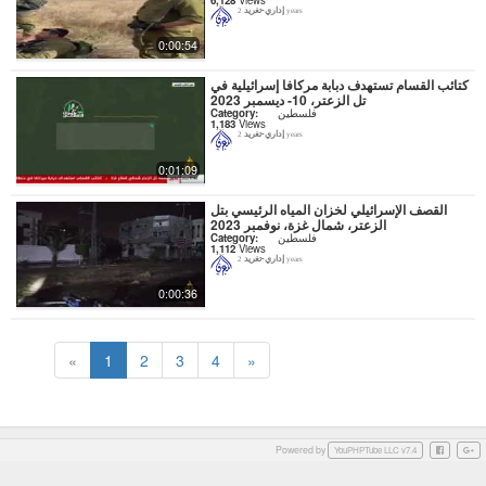
إداري-تغريد
2 years
0:00:54
كتائب القسام تستهدف دبابة مركافا إسرائيلية في
تل الزعتر، 10- ديسمبر 2023
فلسطين
Category:
1,183
Views
إداري-تغريد
2 years
0:01:09
القصف الإسرائيلي لخزان المياه الرئيسي بتل
الزعتر، شمال غزة، نوفمبر 2023
فلسطين
Category:
1,112
Views
إداري-تغريد
2 years
0:00:36
«
1
2
3
4
»
Powered by
Facebook
Googl
YouPHPTube LLC v7.4