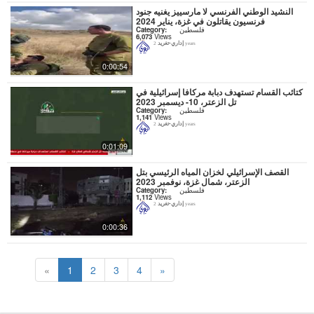
النشيد الوطني الفرنسي لا مارسييز يغنيه جنود
فرنسيون يقاتلون في غزة، يناير 2024
فلسطين
Category:
6,073
Views
إداري-تغريد
2 years
0:00:54
كتائب القسام تستهدف دبابة مركافا إسرائيلية في
تل الزعتر، 10- ديسمبر 2023
فلسطين
Category:
1,141
Views
إداري-تغريد
2 years
0:01:09
القصف الإسرائيلي لخزان المياه الرئيسي بتل
الزعتر، شمال غزة، نوفمبر 2023
فلسطين
Category:
1,112
Views
إداري-تغريد
2 years
0:00:36
«
1
2
3
4
»