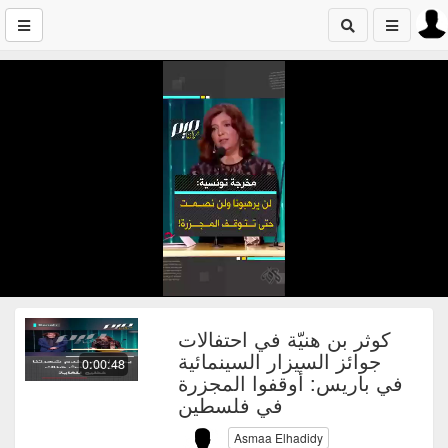
كوثر بن هنيّة في احتفالات
جوائز السيزار السينمائية
0:00:48
في باريس: أوقفوا المجزرة
في فلسطين
Asmaa Elhadidy