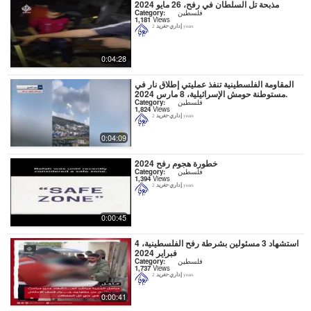
مذبحة تل السلطان في رفح، 26 مايو 2024
فلسطين
Category:
1,181
Views
إداري-تغريد
2 years
0:04:28
المقاومة الفلسطينية تنفذ عمليتي إطلاق نار في
مستوطنة حومش الإسرائيلية، 8 مارس 2024.
فلسطين
Category:
1,824
Views
إداري-تغريد
2 years
0:04:09
خطورة هجوم رفح 2024
فلسطين
Category:
1,394
Views
إداري-تغريد
2 years
0:00:45
استشهاد 3 مسئولين بشرطة رفح الفلسطينية، 4
فبراير 2024
فلسطين
Category:
1,737
Views
إداري-تغريد
2 years
0:00:41