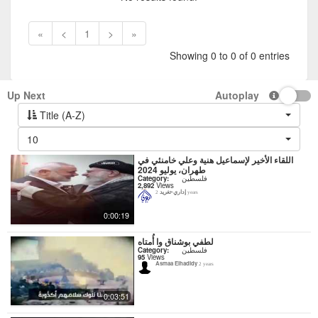
«
<
1
>
»
Showing 0 to 0 of 0 entries
Up Next
Autoplay
Title (A-Z)
10
اللقاء الأخير لإسماعيل هنية وعلي خامنئي في
طهران، يوليو 2024
فلسطين
Category:
2,892
Views
إداري-تغريد
2 years
0:00:19
لطفي بوشناق وا أُمتاه
فلسطين
Category:
95
Views
Asmaa Elhadidy
2 years
0:03:51