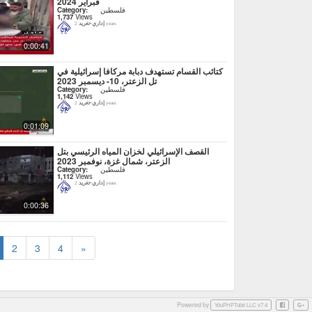
فبراير 2024
فلسطين
Category:
1,737
Views
إداري-تغريد
2 years
0:00:41
كتائب القسام تستهدف دبابة مركافا إسرائيلية في
تل الزعتر، 10- ديسمبر 2023
فلسطين
Category:
1,142
Views
إداري-تغريد
2 years
0:01:09
القصف الإسرائيلي لخزان المياه الرئيسي بتل
الزعتر، شمال غزة، نوفمبر 2023
فلسطين
Category:
1,112
Views
إداري-تغريد
2 years
0:00:36
2
3
4
»
Powered by
Facebook
Googl
YouPHPTube LLC v7.4