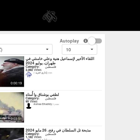
Autoplay
Z)
10
اللقاء الأخير لإسماعيل هنية وعلي خامنئي في
طهران، يوليو 2024
فلسطين
Category:
2,892
Views
إداري-تغريد
2 years
0:00:19
لطفي بوشناق وا أُمتاه
فلسطين
Category:
95
Views
Asmaa Elhadidy
2 years
0:03:51
مذبحة تل السلطان في رفح، 26 مايو 2024
فلسطين
Category:
1,182
Views
إداري-تغريد