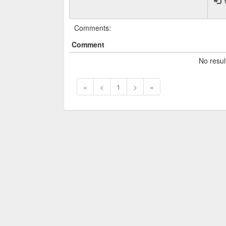
Y
Comments:
Comment
No resul
«
<
1
>
»