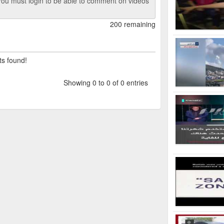
ou must login to be able to comment on videos
200 remaining
ts found!
Showing 0 to 0 of 0 entries