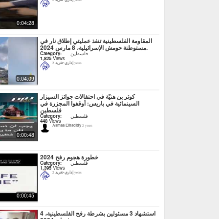
2 years
0:04:28
المقاومة الفلسطينية تنفذ عمليتي إطلاق نار في
مستوطنة حومش الإسرائيلية، 8 مارس 2024.
فلسطين
Category:
1,825
Views
إداري-تغريد
2 years
0:04:09
كوثر بن هنيّة في احتفالات جوائز السيزار
السينمائية في باريس: أوقفوا المجزرة في
فلسطين
فلسطين
Category:
448
Views
Asmaa Elhadidy
2 years
0:00:48
خطورة هجوم رفح 2024
فلسطين
Category:
1,395
Views
إداري-تغريد
2 years
0:00:45
استشهاد 3 مسئولين بشرطة رفح الفلسطينية، 4