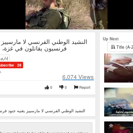
Up Next
النشيد الوطني الفرنسي لا مارسييز ي
فرنسيون يقاتلون في غزة، يناير
Title (A-
إداري-
ubscribe
28
s
6,074
Views
0
0
Report
النشيد الوطني الفرنسي لا مارسييز يغنيه جنود فرنسيون