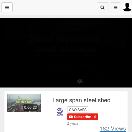
Large span steel shed
0:00:23
CAO SAFS
Subscribe
0
2 years
182
Views