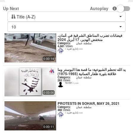
Up Next
Autoplay
Title (A-Z)
10
فيضانات تضرب المناطق الشرقية في عُمان،
منخفض الهدير، 17 أبريل 2024
Category:
سلطنة عمان
4,681
Views
إداري-تغريد
2 years
0:00:14
يد الله تحطم الشيوعية: ما قصة هذا البوستر وما
علاقتة بثورة ظفار العمانية (1965-1975)
Category:
سلطنة عمان
263
Views
Ta-mir
4 years
0:03:00
PROTESTS IN SOHAR, MAY 26, 2021
Category:
سلطنة عمان
460
Views
إداري-تغريد
5 years
0:00:11