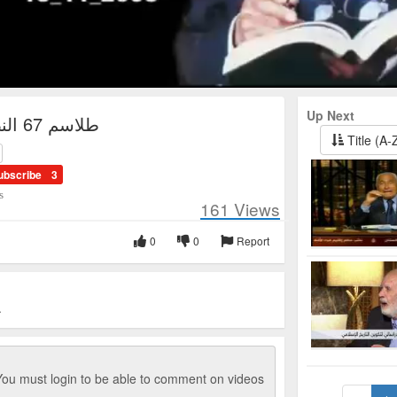
Up Next
طلاسم 67 النصف الأول
Title (A-
ubscribe
3
s
161
Views
0
0
Report
ح
ou must login to be able to comment on videos