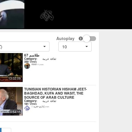
Autoplay
Z)
10
طلاسم 67
Category:
ثقافة عربية
350
Views
noor
4 years
13:02:09
TUNISIAN HISTORIAN HISHAM JEET-
BAGHDAD, KUFA AND WASIT, THE
SOURCE OF ARAB CULTURE
Category:
ثقافة عربية
181
Views
إداري-تغريد
5 years
0:54:15