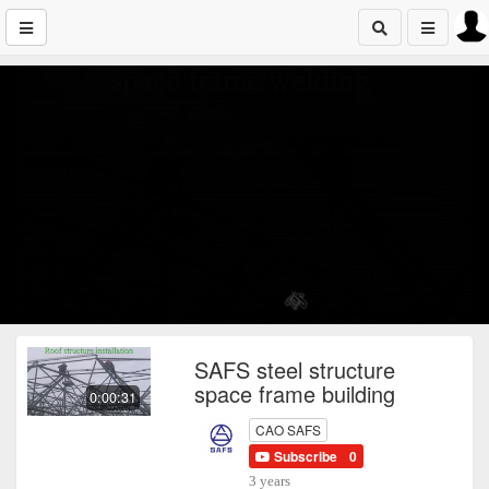
SAFS steel structure
space frame building
0:00:31
CAO SAFS
Subscribe
0
3 years