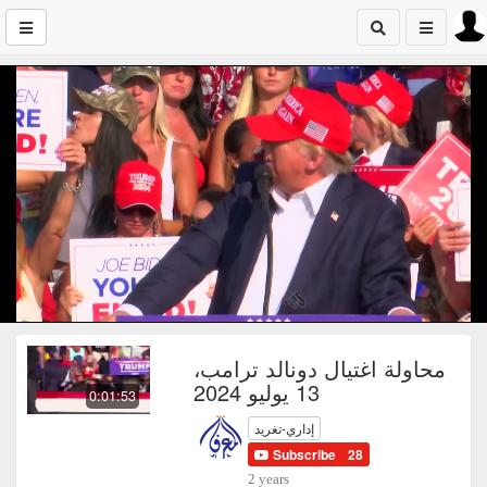
محاولة اغتيال دونالد ترامب،
13 يوليو 2024
0:01:53
إداري-تغريد
Subscribe
28
2 years