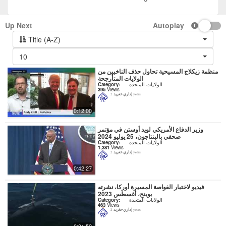
Up Next
Autoplay
Title (A-Z)
10
منظمة زيكلاج المسيحية تحاول حذف الناخبين من
الولايات المتأرجحة
الولايات المتحدة
Category:
395
Views
إداري-تغريد
2 years
0:12:00
وزير الدفاع الأمريكي لويد أوستن في مؤتمر
صحفي بالبنتاجون، 25 يوليو 2024
الولايات المتحدة
Category:
1,381
Views
إداري-تغريد
2 years
0:42:27
فيديو لاختبار الغواصة المسيرة أوركا، نشرته
بوينج، أغسطس 2023
الولايات المتحدة
Category:
463
Views
إداري-تغريد
2 years