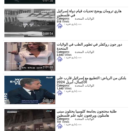
0:01:52
هاري ترومان يوضح تحديات قيام دولة إسرائيل
في فلسطين
الولايات المتحدة
Category:
518
Views
إداري-تغريد
2 years
0:00:54
دور جون روكفلر في تطوير الطب في الولايات
المتحدة
الولايات المتحدة
Category:
2,643
Views
إداري-تغريد
2 years
0:01:03
بلنكن من الرياض: التطبيع مع إسرائيل قارب على
الاكتمال، أبريل 2024
الولايات المتحدة
Category:
1,640
Views
إداري-تغريد
2 years
0:00:35
طلبة محتجون بجامعة كلومبيا يحتلون مبنى
هامتلون ويرفعون عليه علم فلسطين
الولايات المتحدة
Category:
731
Views
إداري-تغريد
2 years