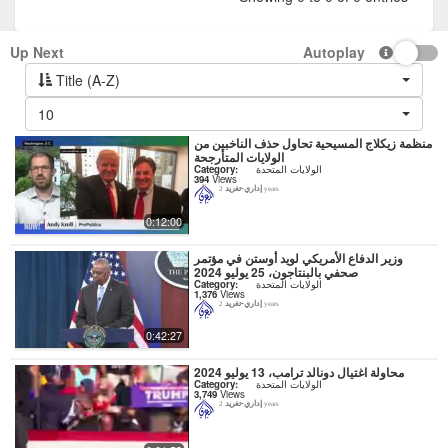
Up Next
Autoplay
Title (A-Z)
10
منظمة زيكلاج المسيحية تحاول حذف الناخبين من
الولايات المتأرجحة
الولايات المتحدة
Category:
394
Views
إداري-تغريد
2 years
0:12:00
وزير الدفاع الأمريكي لويد أوستن في مؤتمر
صحفي بالبنتاجون، 25 يوليو 2024
الولايات المتحدة
Category:
1,376
Views
إداري-تغريد
2 years
0:42:27
محاولة اغتيال دونالد ترامب، 13 يوليو 2024
الولايات المتحدة
Category:
3,749
Views
إداري-تغريد
2 years