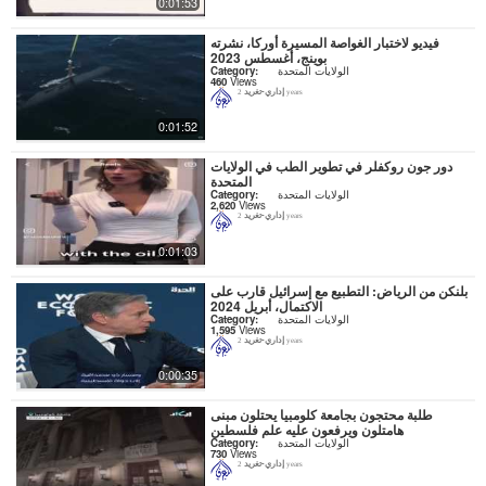
0:01:53
فيديو لاختبار الغواصة المسيرة أوركا، نشرته
بوينج، أغسطس 2023
الولايات المتحدة
Category:
460
Views
إداري-تغريد
2 years
0:01:52
دور جون روكفلر في تطوير الطب في الولايات
المتحدة
الولايات المتحدة
Category:
2,620
Views
إداري-تغريد
2 years
0:01:03
بلنكن من الرياض: التطبيع مع إسرائيل قارب على
الاكتمال، أبريل 2024
الولايات المتحدة
Category:
1,595
Views
إداري-تغريد
2 years
0:00:35
طلبة محتجون بجامعة كلومبيا يحتلون مبنى
هامتلون ويرفعون عليه علم فلسطين
الولايات المتحدة
Category:
730
Views
إداري-تغريد
2 years