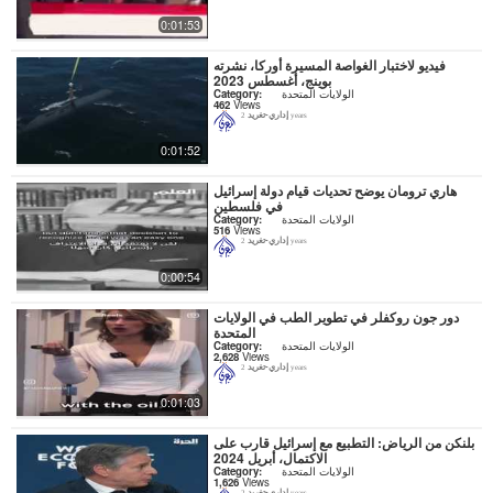
0:01:53
فيديو لاختبار الغواصة المسيرة أوركا، نشرته
بوينج، أغسطس 2023
الولايات المتحدة
Category:
462
Views
إداري-تغريد
2 years
0:01:52
هاري ترومان يوضح تحديات قيام دولة إسرائيل
في فلسطين
الولايات المتحدة
Category:
516
Views
إداري-تغريد
2 years
0:00:54
دور جون روكفلر في تطوير الطب في الولايات
المتحدة
الولايات المتحدة
Category:
2,628
Views
إداري-تغريد
2 years
0:01:03
بلنكن من الرياض: التطبيع مع إسرائيل قارب على
الاكتمال، أبريل 2024
الولايات المتحدة
Category:
1,626
Views
إداري-تغريد