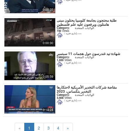
2 years
0:00:35
طلبة محتجون بجامعة كلومبيا يحتلون مبنى
هامتلون ويرفعون عليه علم فلسطين
الولايات المتحدة
Category:
730
Views
إداري-تغريد
2 years
0:00:30
شهادة تيد غندرسون حول هجمات 11 سبتمبر
الولايات المتحدة
Category:
1,930
Views
إداري-تغريد
2 years
0:05:59
مقاضة شركات التخدير الأمريكية لاحتكارها
التخدير بتكساس، 2023
الولايات المتحدة
Category:
3,608
Views
إداري-تغريد
2 years
0:14:23
«
1
2
3
4
»