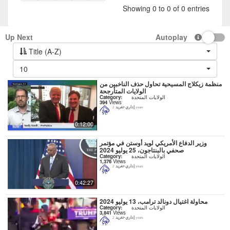
Showing 0 to 0 of 0 entries
Up Next
Autoplay
Title (A-Z)
10
منظمة زيكلاج المسيحية تحاول حذف الناخبين من
الولايات المتأرجحة
الولايات المتحدة
Category:
394
Views
إداري-تغريد
2 years
0:12:00
وزير الدفاع الأمريكي لويد أوستن في مؤتمر
صحفي بالبنتاجون، 25 يوليو 2024
الولايات المتحدة
Category:
1,376
Views
إداري-تغريد
2 years
0:42:27
محاولة اغتيال دونالد ترامب، 13 يوليو 2024
الولايات المتحدة
Category:
3,841
Views
إداري-تغريد
2 years