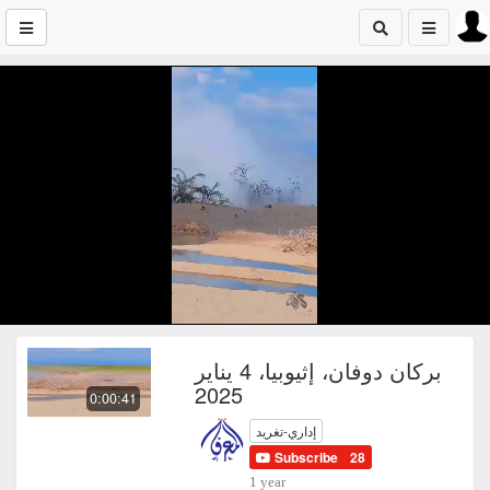
بركان دوفان، إثيوبيا، 4 يناير
2025
0:00:41
إداري-تغريد
Subscribe
28
1 year