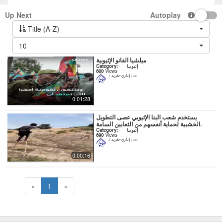
Up Next
Autoplay
Title (A-Z)
10
ميلشيا الفانو الإثيوبية
Category:
إثيوبيا
600
Views
إداري-تغريد
1 year
0:01:28
يستخدم شعب البنا الإثيوبي عصى التطويل
الخشبية لحماية أنفسهم من الثعابين السامة.
Category:
إثيوبيا
690
Views
إداري-تغريد
2 years
0:00:16
«
1
»