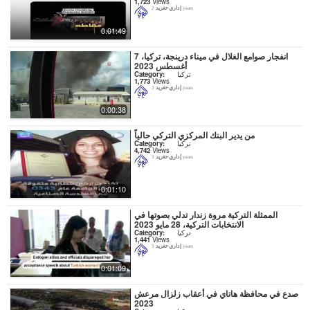
1,723
Views
إداري-تغريد
2 years
0:01:49
انفجار صوامع الغلال في ميناء درينجة، تركيا، 7
أغسطس 2023
تركيا
Category:
1,773
Views
إداري-تغريد
3 years
0:00:38
من يدير البنك المركزي التركي حالياً
تركيا
Category:
4,742
Views
إداري-تغريد
3 years
0:01:10
الممثلة التركية مروة زندار تدلي بصوتها في
الانتخابات التركية، 28 مايو 2023
تركيا
Category:
1,441
Views
إداري-تغريد
3 years
0:01:09
صدع في محافظة هاتاي في أعقاب زلزال مرعش
2023