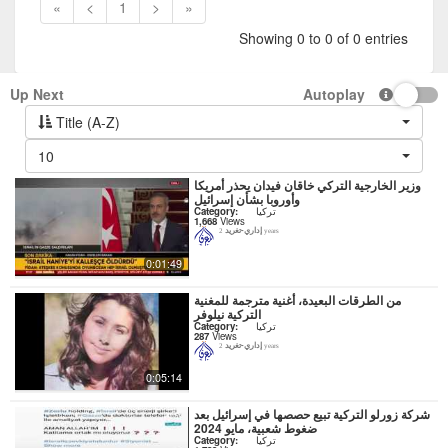
«
<
1
>
»
Showing 0 to 0 of 0 entries
Up Next
Autoplay
Title (A-Z)
10
وزير الخارجية التركي خاقان فيدان يحذر أمريكا
وأوروبا بشأن إسرائيل
تركيا
Category:
1,668
Views
إداري-تغريد
2 years
0:01:49
من الطرقات البعيدة، أغنية مترجمة للمغنية
التركية نيلوفر
تركيا
Category:
287
Views
إداري-تغريد
2 years
0:05:14
شركة زورلو التركية تبيع حصصها في إسرائيل بعد
ضغوط شعبية، مايو 2024
تركيا
Category: