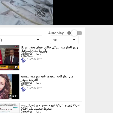
Autoplay
Z)
10
وزير الخارجية التركي خاقان فيدان يحذر أمريكا
وأوروبا بشأن إسرائيل
تركيا
Category:
1,670
Views
إداري-تغريد
2 years
0:01:49
من الطرقات البعيدة، أغنية مترجمة للمغنية
التركية نيلوفر
تركيا
Category:
287
Views
إداري-تغريد
2 years
0:05:14
شركة زورلو التركية تبيع حصصها في إسرائيل بعد
ضغوط شعبية، مايو 2024
تركيا
Category: