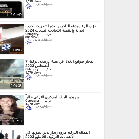
1,725
Views
إداري-تغريد
2 years
0:01:49
حزب الرفاه يدعو الناخبين لعدم التصويت لحزب
العدالة والتنمية، انتخابات البلديات 2024
تركيا
Category:
887
Views
إداري-تغريد
2 years
0:00:08
انفجار صوامع الغلال في ميناء درينجة، تركيا، 7
أغسطس 2023
تركيا
Category:
1,776
Views
إداري-تغريد
3 years
0:00:38
من يدير البنك المركزي التركي حالياً
تركيا
Category:
4,770
Views
إداري-تغريد
3 years
0:01:10
الممثلة التركية مروة زندار تدلي بصوتها في
الانتخابات التركية، 28 مايو 2023