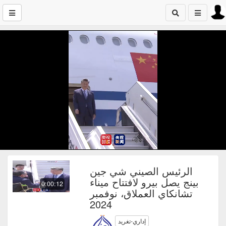
الرئيس الصيني شي جين
بينج يصل بيرو لافتتاح ميناء
0:00:12
تشانكاي العملاق، نوفمبر
2024
إداري-تغريد