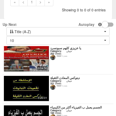
«
<
1
>
»
Showing 0 to 0 of 0 entries
Up Next
Autoplay
Title (A-Z)
10
يا عزيزي كلهم سبونسرد
Category:
حيتان
202
Views
noor
5 years
0:04:50
ديتوكس المعادن الثقيلة
Category:
حيتان
321
Views
noor
5 years
0:20:01
الجسم يعمل ب الفيزياء أكثر من الكيمياء
Category:
حيتان
195
Views
noor
5 years