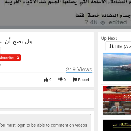
Up Next
هل يصح أن نس
Title (A-
ubscribe
3
s
219
Views
0
0
Report
ou must login to be able to comment on videos