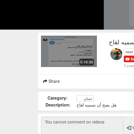
ميه لقاح
noor
S
0:16:36
5 year
Share
Category:
حيتان
Description:
هل يصح أن نسميه لقاح
Y