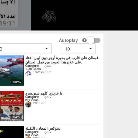
Autoplay
Z)
10
قبطان على قارب في بحيرة أوجو دوى ليبر، اعتاد
على علاج هذا الحوت من قمل الحيتان.
Category:
حيتان
1,991
Views
إداري-تغريد
3 years
0:00:57
يا عزيزي كلهم سبونسرد
Category:
حيتان
201
Views
noor
5 years
0:04:50
ديتوكس المعادن الثقيلة
Category:
حيتان
320
Views
noor