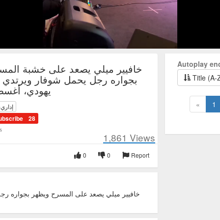
Autoplay en
خافيير ميلي يصعد على خشبة المس
بجواره رجل يحمل شوفار ويرتدي 
Title (A-
يهودي، أغسطس 
«
1
إداري-
ubscribe
28
s
1,861
Views
0
0
Report
خافيير ميلي يصعد على المسرح ويظهر بجواره رج