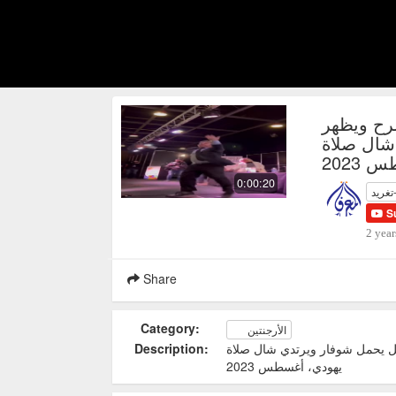
رح ويظهر
شال صلاة
2023
0:00:20
تغريد
S
2 year
Share
Category:
الأرجنتين
Description:
ل يحمل شوفار ويرتدي شال صلاة
يهودي، أغسطس 2023