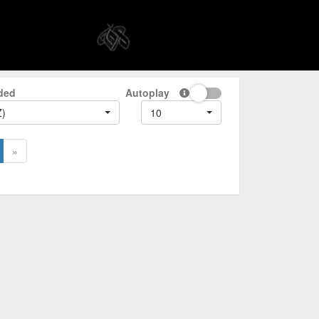
ded
Autoplay
Z)
10
»