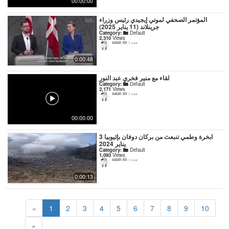
00:00:00
المؤتمر الصحفي لموتي إيجيدي رئيس وزراء
جرينلاند (11 يناير 2025)
Category:
Default
2,310
Views
salah kh
1 year
0:00:48
لقاء مع منير فخري عبد النور
Category:
Default
2,171
Views
salah kh
1 year
00:00:00
ابخرة وطمي تنبعث من بركان دوفان بإثيوبيا 3
يناير 2024
Category:
Default
1,093
Views
salah kh
1 year
0:00:13
«
1
2
3
4
5
6
7
8
9
10
»