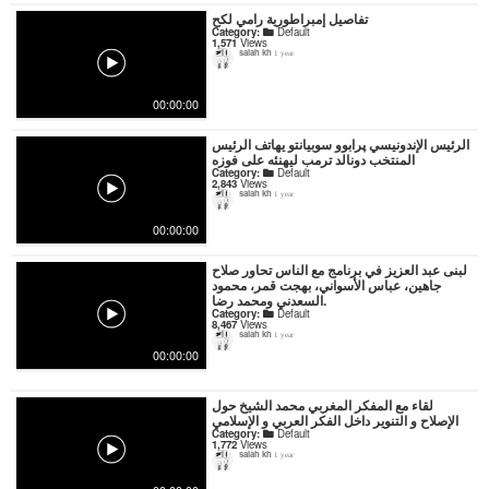
تفاصيل إمبراطورية رامي لكح
Category:
Default
1,571
Views
salah kh
1 year
00:00:00
الرئيس الإندونيسي پرابوو سوبيانتو يهاتف الرئيس
المنتخب دونالد ترمب ليهنئه على فوزه
Category:
Default
2,843
Views
salah kh
1 year
00:00:00
لبنى عبد العزيز في برنامج مع الناس تحاور صلاح
جاهين، عباس الأسواني، بهجت قمر، محمود
السعدني ومحمد رضا.
Category:
Default
8,467
Views
salah kh
1 year
00:00:00
لقاء مع المفكر المغربي محمد الشيخ حول
الإصلاح و التنوير داخل الفكر العربي و الإسلامي
Category:
Default
1,772
Views
salah kh
1 year