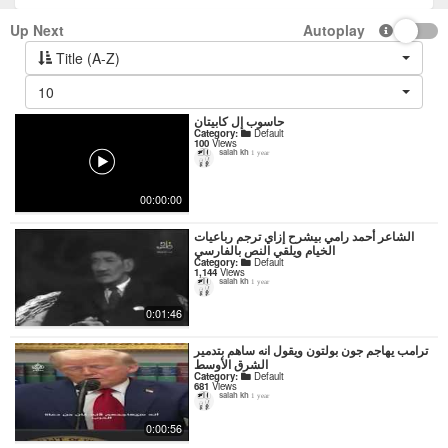
Up Next
Autoplay
Title (A-Z)
10
حاسوب إل كابيتان
Category:
Default
100
Views
salah kh
1 year
00:00:00
‏الشاعر أحمد رامي بيشرح إزاي ترجم رباعيات
الخيام ويلقي النص بالفارسي
Category:
Default
1,144
Views
salah kh
1 year
0:01:46
ترامب يهاجم جون بولتون ويقول انه ساهم بتدمير
الشرق الأوسط
Category:
Default
681
Views
salah kh
1 year
0:00:56