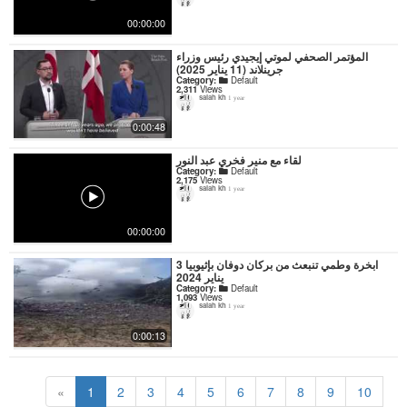
00:00:00
المؤتمر الصحفي لموتي إيجيدي رئيس وزراء
جرينلاند (11 يناير 2025)
Category:
Default
2,311
Views
salah kh
1 year
0:00:48
لقاء مع منير فخري عبد النور
Category:
Default
2,175
Views
salah kh
1 year
00:00:00
ابخرة وطمي تنبعث من بركان دوفان بإثيوبيا 3
يناير 2024
Category:
Default
1,093
Views
salah kh
1 year
0:00:13
«
1
2
3
4
5
6
7
8
9
10