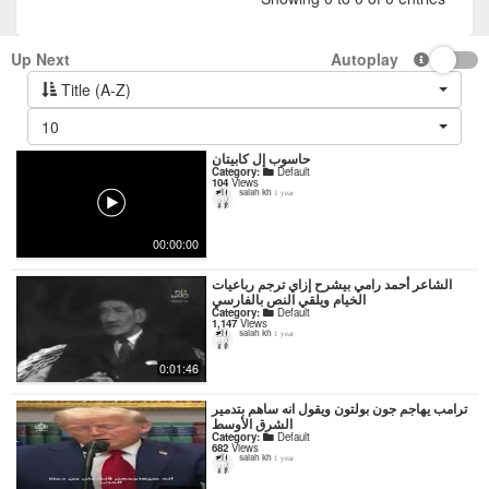
Up Next
Autoplay
Title (A-Z)
10
حاسوب إل كابيتان
Category:
Default
104
Views
salah kh
1 year
00:00:00
‏الشاعر أحمد رامي بيشرح إزاي ترجم رباعيات
الخيام ويلقي النص بالفارسي
Category:
Default
1,147
Views
salah kh
1 year
0:01:46
ترامب يهاجم جون بولتون ويقول انه ساهم بتدمير
الشرق الأوسط
Category:
Default
682
Views
salah kh
1 year