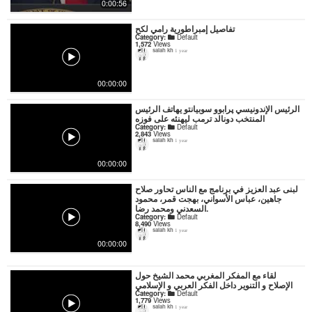
0:00:56
تفاصيل إمبراطورية رامي لكح
Category:
Default
1,572
Views
salah kh
1 year
00:00:00
الرئيس الإندونيسي پرابوو سوبيانتو يهاتف الرئيس
المنتخب دونالد ترمب ليهنئه على فوزه
Category:
Default
2,843
Views
salah kh
1 year
00:00:00
لبنى عبد العزيز في برنامج مع الناس تحاور صلاح
جاهين، عباس الأسواني، بهجت قمر، محمود
السعدني ومحمد رضا.
Category:
Default
8,490
Views
salah kh
1 year
00:00:00
لقاء مع المفكر المغربي محمد الشيخ حول
الإصلاح و التنوير داخل الفكر العربي و الإسلامي
Category:
Default
1,779
Views
salah kh
1 year