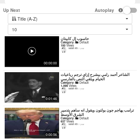
Up Next
Autoplay
Title (A-Z)
10
حاسوب إل كابيتان
Category:
Default
100
Views
salah kh
1 year
00:00:00
‏الشاعر أحمد رامي بيشرح إزاي ترجم رباعيات
الخيام ويلقي النص بالفارسي
Category:
Default
1,099
Views
salah kh
1 year
0:01:46
ترامب يهاجم جون بولتون ويقول انه ساهم بتدمير
الشرق الأوسط
Category:
Default
637
Views
salah kh
1 year
0:00:56