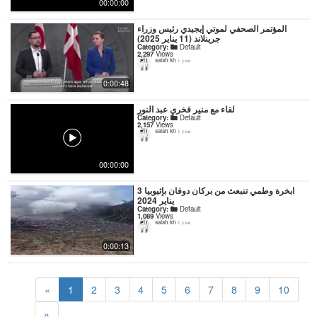
00:00:00
المؤتمر الصحفي لموتي إيجيدي رئيس وزراء
جرينلاند (11 يناير 2025)
Category:
Default
2,297
Views
salah kh
1 year
0:00:48
لقاء مع منير فخري عبد النور
Category:
Default
2,157
Views
salah kh
1 year
00:00:00
ابخرة وطمي تنبعث من بركان دوفان بإثيوبيا 3
يناير 2024
Category:
Default
1,089
Views
salah kh
1 year
0:00:13
«
1
2
3
4
5
6
7
8
9
10
»