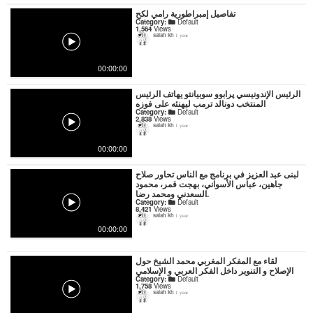
تفاصيل إمبراطورية رامي لكح
Category:
Default
1,564
Views
salah kh
1 year
00:00:00
الرئيس الإندونيسي پرابوو سوبيانتو يهاتف الرئيس
المنتخب دونالد ترمب ليهنئه على فوزه
Category:
Default
2,838
Views
salah kh
1 year
00:00:00
لبنى عبد العزيز في برنامج مع الناس تحاور صلاح
جاهين، عباس الأسواني، بهجت قمر، محمود
السعدني ومحمد رضا.
Category:
Default
8,421
Views
salah kh
1 year
00:00:00
لقاء مع المفكر المغربي محمد الشيخ حول
الإصلاح و التنوير داخل الفكر العربي و الإسلامي
Category:
Default
1,758
Views
salah kh
1 year