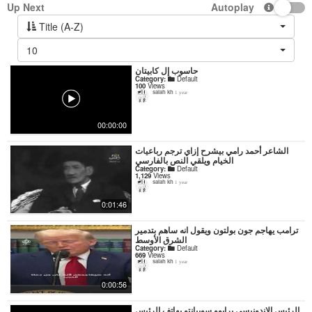
Up Next
Autoplay
Title (A-Z)
10
حاسوب إل كابيتان
Category:
Default
100
Views
salah kh
1 year
00:00:00
‏الشاعر أحمد رامي بيشرح إزاي ترجم رباعيات
الخيام ويلقي النص بالفارسي
Category:
Default
1,129
Views
salah kh
1 year
0:01:46
ترامب يهاجم جون بولتون ويقول انه ساهم بتدمير
الشرق الأوسط
Category:
Default
669
Views
salah kh
1 year
0:00:56
الرئيس الإندونيسي پرابوو سوبيانتو يهاتف الرئيس