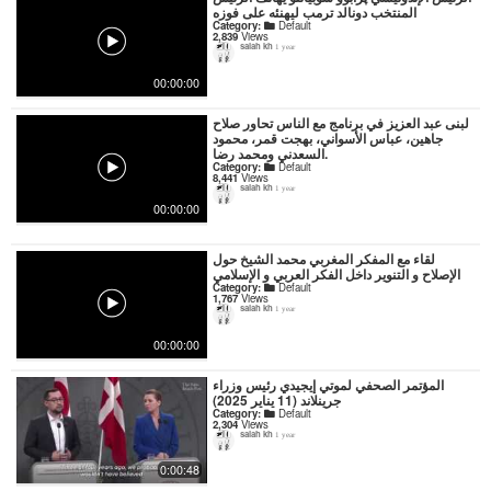
المنتخب دونالد ترمب ليهنئه على فوزه
Category:
Default
2,839
Views
salah kh
1 year
00:00:00
لبنى عبد العزيز في برنامج مع الناس تحاور صلاح
جاهين، عباس الأسواني، بهجت قمر، محمود
السعدني ومحمد رضا.
Category:
Default
8,441
Views
salah kh
1 year
00:00:00
لقاء مع المفكر المغربي محمد الشيخ حول
الإصلاح و التنوير داخل الفكر العربي و الإسلامي
Category:
Default
1,767
Views
salah kh
1 year
00:00:00
المؤتمر الصحفي لموتي إيجيدي رئيس وزراء
جرينلاند (11 يناير 2025)
Category:
Default
2,304
Views
salah kh
1 year
0:00:48