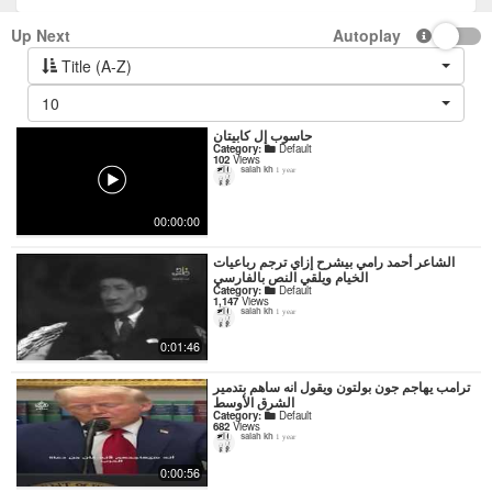
Up Next
Autoplay
Title (A-Z)
10
حاسوب إل كابيتان
Category:
Default
102
Views
salah kh
1 year
00:00:00
‏الشاعر أحمد رامي بيشرح إزاي ترجم رباعيات
الخيام ويلقي النص بالفارسي
Category:
Default
1,147
Views
salah kh
1 year
0:01:46
ترامب يهاجم جون بولتون ويقول انه ساهم بتدمير
الشرق الأوسط
Category:
Default
682
Views
salah kh
1 year
0:00:56