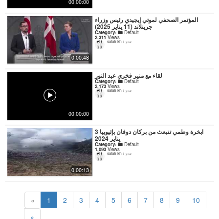
00:00:00
المؤتمر الصحفي لموتي إيجيدي رئيس وزراء
جرينلاند (11 يناير 2025)
Category:
Default
2,311
Views
salah kh
1 year
0:00:48
لقاء مع منير فخري عبد النور
Category:
Default
2,173
Views
salah kh
1 year
00:00:00
ابخرة وطمي تنبعث من بركان دوفان بإثيوبيا 3
يناير 2024
Category:
Default
1,093
Views
salah kh
1 year
0:00:13
«
1
2
3
4
5
6
7
8
9
10
»