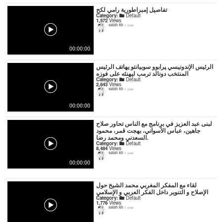
تفاصيل إمبراطورية رامي لكح
Category:
Default
1,572
Views
salah kh
1 year
00:00:00
الرئيس الإندونيسي پرابوو سوبيانتو يهاتف الرئيس
المنتخب دونالد ترمب ليهنئه على فوزه
Category:
Default
2,843
Views
salah kh
1 year
00:00:00
لبنى عبد العزيز في برنامج مع الناس تحاور صلاح
جاهين، عباس الأسواني، بهجت قمر، محمود
السعدني ومحمد رضا.
Category:
Default
8,484
Views
salah kh
1 year
00:00:00
لقاء مع المفكر المغربي محمد الشيخ حول
الإصلاح و التنوير داخل الفكر العربي و الإسلامي
Category:
Default
1,776
Views
salah kh
1 year