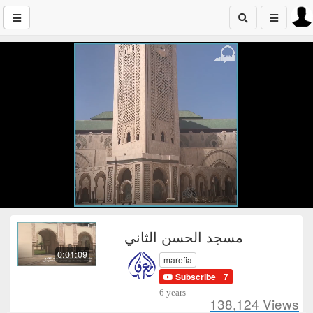
مسجد الحسن الثاني
0:01:09
marefia
Subscribe
7
6 years
138,124
Views