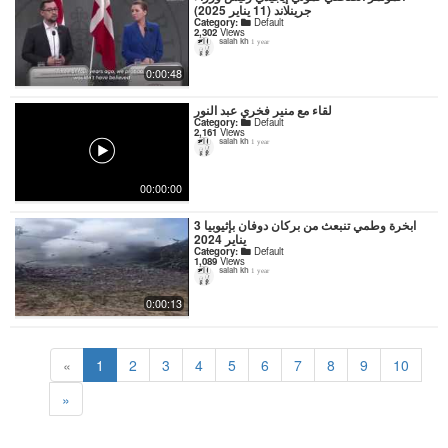
جرينلاند (11 يناير 2025)
Category:
Default
2,302
Views
salah kh
1 year
0:00:48
لقاء مع منير فخري عبد النور
Category:
Default
2,161
Views
salah kh
1 year
00:00:00
ابخرة وطمي تنبعث من بركان دوفان بإثيوبيا 3
يناير 2024
Category:
Default
1,089
Views
salah kh
1 year
0:00:13
«
1
2
3
4
5
6
7
8
9
10
»