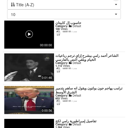
Title (A-Z)
10
حاسوب إل كابيتان
Category:
Default
100
Views
salah kh
1 year
00:00:00
‏الشاعر أحمد رامي بيشرح إزاي ترجم رباعيات
الخيام ويلقي النص بالفارسي
Category:
Default
1,112
Views
salah kh
1 year
0:01:46
ترامب يهاجم جون بولتون ويقول انه ساهم بتدمير
الشرق الأوسط
Category:
Default
653
Views
salah kh
1 year
0:00:56
تفاصيل إمبراطورية رامي لكح
Category:
Default
1,564
Views