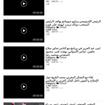
salah kh
1 year
00:00:00
الرئيس الإندونيسي پرابوو سوبيانتو يهاتف الرئيس
المنتخب دونالد ترمب ليهنئه على فوزه
Category:
Default
2,839
Views
salah kh
1 year
00:00:00
لبنى عبد العزيز في برنامج مع الناس تحاور صلاح
جاهين، عباس الأسواني، بهجت قمر، محمود
السعدني ومحمد رضا.
Category:
Default
8,431
Views
salah kh
1 year
00:00:00
لقاء مع المفكر المغربي محمد الشيخ حول
الإصلاح و التنوير داخل الفكر العربي و الإسلامي
Category:
Default
1,762
Views
salah kh
1 year
00:00:00
المؤتمر الصحفي لموتي إيجيدي رئيس وزراء