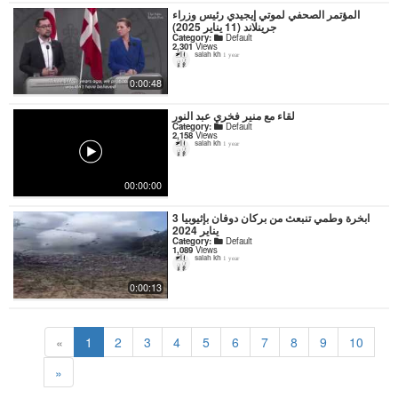
المؤتمر الصحفي لموتي إيجيدي رئيس وزراء
جرينلاند (11 يناير 2025)
Category:
Default
2,301
Views
salah kh
1 year
0:00:48
لقاء مع منير فخري عبد النور
Category:
Default
2,158
Views
salah kh
1 year
00:00:00
ابخرة وطمي تنبعث من بركان دوفان بإثيوبيا 3
يناير 2024
Category:
Default
1,089
Views
salah kh
1 year
0:00:13
«
1
2
3
4
5
6
7
8
9
10
»