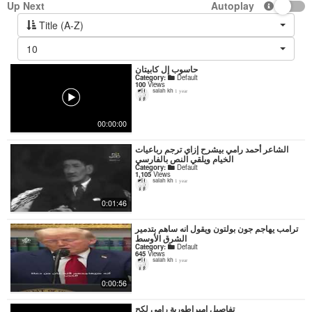
Up Next
Autoplay
Title (A-Z)
10
حاسوب إل كابيتان
Category:
Default
100
Views
salah kh
1 year
00:00:00
‏الشاعر أحمد رامي بيشرح إزاي ترجم رباعيات
الخيام ويلقي النص بالفارسي
Category:
Default
1,105
Views
salah kh
1 year
0:01:46
ترامب يهاجم جون بولتون ويقول انه ساهم بتدمير
الشرق الأوسط
Category:
Default
645
Views
salah kh
1 year
0:00:56
تفاصيل إمبراطورية رامي لكح