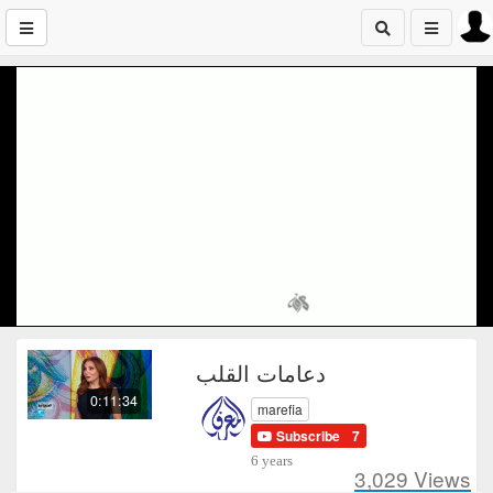
دعامات القلب
0:11:34
marefia
Subscribe
7
6 years
3,029
Views