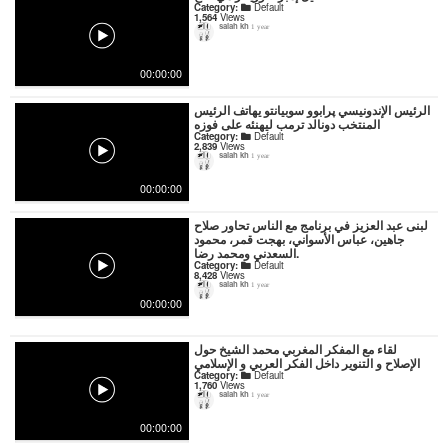
Category:
Default
1,564
Views
salah kh
1 year
00:00:00
الرئيس الإندونيسي پرابوو سوبيانتو يهاتف الرئيس
المنتخب دونالد ترمب ليهنئه على فوزه
Category:
Default
2,839
Views
salah kh
1 year
00:00:00
لبنى عبد العزيز في برنامج مع الناس تحاور صلاح
جاهين، عباس الأسواني، بهجت قمر، محمود
السعدني ومحمد رضا.
Category:
Default
8,428
Views
salah kh
1 year
00:00:00
لقاء مع المفكر المغربي محمد الشيخ حول
الإصلاح و التنوير داخل الفكر العربي و الإسلامي
Category:
Default
1,760
Views
salah kh
1 year
00:00:00