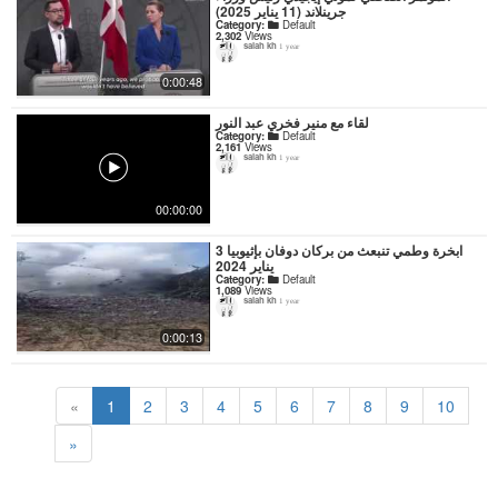
جرينلاند (11 يناير 2025)
Category:
Default
2,302
Views
salah kh
1 year
0:00:48
لقاء مع منير فخري عبد النور
Category:
Default
2,161
Views
salah kh
1 year
00:00:00
ابخرة وطمي تنبعث من بركان دوفان بإثيوبيا 3
يناير 2024
Category:
Default
1,089
Views
salah kh
1 year
0:00:13
«
1
2
3
4
5
6
7
8
9
10
»