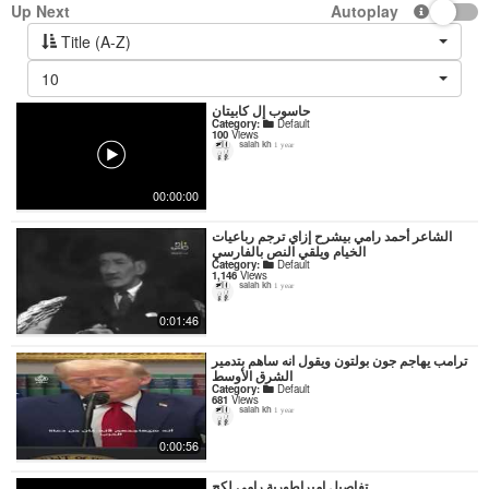
Up Next
Autoplay
Title (A-Z)
10
حاسوب إل كابيتان
Category:
Default
100
Views
salah kh
1 year
00:00:00
‏الشاعر أحمد رامي بيشرح إزاي ترجم رباعيات
الخيام ويلقي النص بالفارسي
Category:
Default
1,146
Views
salah kh
1 year
0:01:46
ترامب يهاجم جون بولتون ويقول انه ساهم بتدمير
الشرق الأوسط
Category:
Default
681
Views
salah kh
1 year
0:00:56
تفاصيل إمبراطورية رامي لكح