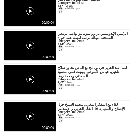
Category:
Default
1,571
Views
salah kh
1 year
00:00:00
الرئيس الإندونيسي پرابوو سوبيانتو يهاتف الرئيس
المنتخب دونالد ترمب ليهنئه على فوزه
Category:
Default
2,843
Views
salah kh
1 year
00:00:00
لبنى عبد العزيز في برنامج مع الناس تحاور صلاح
جاهين، عباس الأسواني، بهجت قمر، محمود
السعدني ومحمد رضا.
Category:
Default
8,477
Views
salah kh
1 year
00:00:00
لقاء مع المفكر المغربي محمد الشيخ حول
الإصلاح و التنوير داخل الفكر العربي و الإسلامي
Category:
Default
1,774
Views
salah kh
1 year
00:00:00