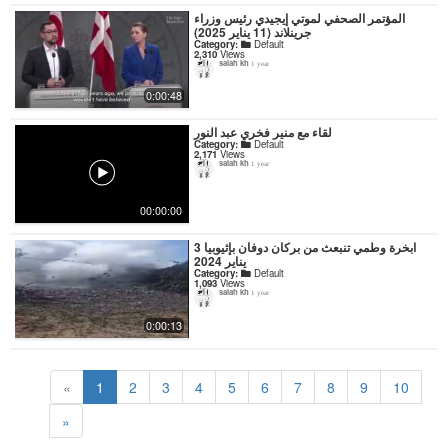
المؤتمر الصحفي لموتي إيجيدي رئيس وزراء
جرينلاند (11 يناير 2025)
Category:
Default
2,310
Views
salah kh
1 year
0:00:48
لقاء مع منير فخري عبد النور
Category:
Default
2,171
Views
salah kh
1 year
00:00:00
ابخرة وطمي تنبعث من بركان دوفان بإثيوبيا 3
يناير 2024
Category:
Default
1,093
Views
salah kh
1 year
0:00:13
«
1
2
3
4
5
6
7
8
9
10
»