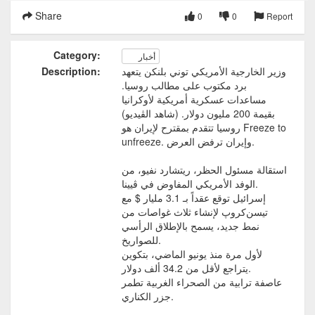
Share
0
0
Report
Category:
أخبار
وزير الخارجية الأمريكي توني بلنكن يتعهد
Description:
برد مكتوب على مطالب روسيا.
مساعدات عسكرية أمريكية لأوكرانيا
بقيمة 200 مليون دولار. (شاهد الڤيديو)
روسيا تتقدم بمقترح لإيران هو Freeze to
unfreeze. وإيران ترفض العرض.
استقالة مسئول الحظر، ريتشارد نفيو، من
الوفد الأمريكي المفاوض في ڤيينا.
إسرائيل توقع عقداً بـ 3.1 مليار $ مع
تيسن‌كروپ لإنشاء ثلاث غواصات من
نمط جديد، يسمح بالإطلاق الرأسي
للصواريخ.
لأول مرة منذ يونيو الماضي، بتكوين
يتراجع لأقل من 34.2 ألف دولار.
عاصفة ترابية من الصحراء الغربية تطمر
جزر الكناري.