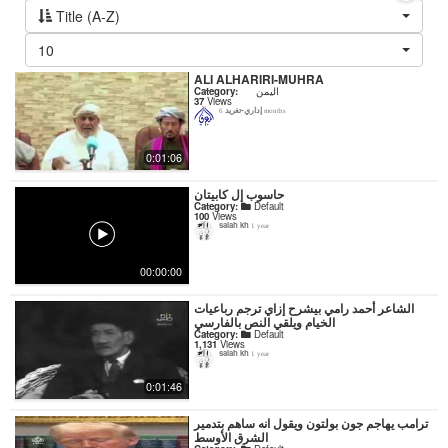
Title (A-Z)
10
ALI ALHARIRI-MUHRA
Category:
اليمن
37
Views
إداري-تغريد
6 months
0:01:06
حاسوب إل كابيتان
Category:
Default
100
Views
salah kh
1 year
00:00:00
‏الشاعر أحمد رامي بيشرح إزاي ترجم رباعيات
الخيام ويلقي النص بالفارسي
Category:
Default
1,131
Views
salah kh
1 year
0:01:46
ترامب يهاجم جون بولتون ويقول انه ساهم بتدمير
الشرق الأوسط