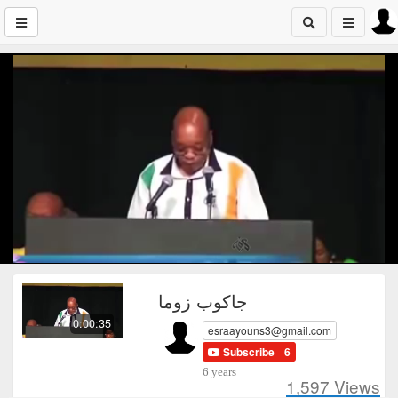
جاكوب زوما
0:00:35
esraayouns3@gmail.com
Subscribe
6
6 years
1,597
Views