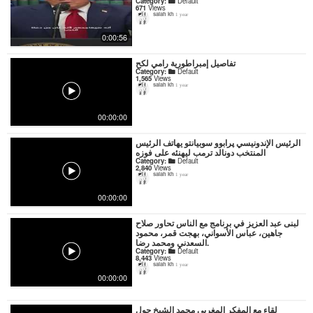
Category:
Default
671
Views
salah kh
1 year
0:00:56
تفاصيل إمبراطورية رامي لكح
Category:
Default
1,565
Views
salah kh
1 year
00:00:00
الرئيس الإندونيسي پرابوو سوبيانتو يهاتف الرئيس
المنتخب دونالد ترمب ليهنئه على فوزه
Category:
Default
2,840
Views
salah kh
1 year
00:00:00
لبنى عبد العزيز في برنامج مع الناس تحاور صلاح
جاهين، عباس الأسواني، بهجت قمر، محمود
السعدني ومحمد رضا.
Category:
Default
8,443
Views
salah kh
1 year
00:00:00
لقاء مع المفكر المغربي محمد الشيخ حول