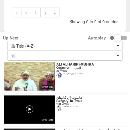
«
<
1
>
»
Showing 0 to 0 of 0 entries
Up Next
Autoplay
Title (A-Z)
10
ALI ALHARIRI-MUHRA
اليمن
Category:
37
Views
إداري-تغريد
6 months
0:01:06
حاسوب إل كابيتان
Category:
Default
100
Views
salah kh
1 year
00:00:00