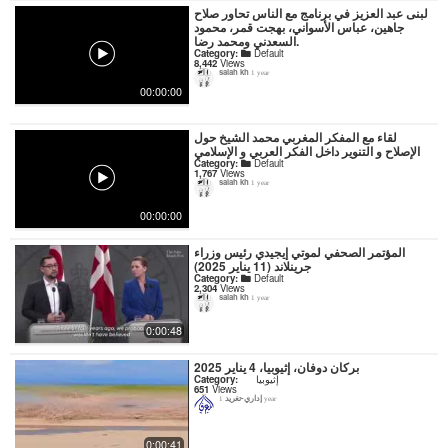
لبنى عبد العزيز في برنامج مع الناس تحاور صلاح
جاهين، عباس الأسواني، بهجت قمر، محمود
السعدني ومحمد رضا.
Category:
Default
8,442
Views
salah kh
1 year
00:00:00
لقاء مع المفكر المغربي محمد الشيخ حول
الإصلاح و التنوير داخل الفكر العربي و الإسلامي
Category:
Default
1,767
Views
salah kh
1 year
00:00:00
المؤتمر الصحفي لموتي إيجيدي رئيس وزراء
جرينلاند (11 يناير 2025)
Category:
Default
2,304
Views
salah kh
1 year
0:00:48
بركان دوفان، إثيوبيا، 4 يناير 2025
إثيوبيا
Category:
651
Views
إداري-تغريد
1 year
0:00:41