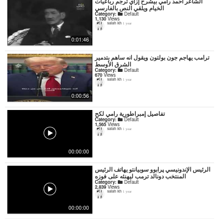
‏الشاعر أحمد رامي بيشرح إزاي ترجم رباعيات
الخيام ويلقي النص بالفارسي
Category:
Default
1,130
Views
salah kh
1 year
0:01:46
ترامب يهاجم جون بولتون ويقول انه ساهم بتدمير
الشرق الأوسط
Category:
Default
670
Views
salah kh
1 year
0:00:56
تفاصيل إمبراطورية رامي لكح
Category:
Default
1,565
Views
salah kh
1 year
00:00:00
الرئيس الإندونيسي پرابوو سوبيانتو يهاتف الرئيس
المنتخب دونالد ترمب ليهنئه على فوزه
Category:
Default
2,839
Views
salah kh
1 year
00:00:00