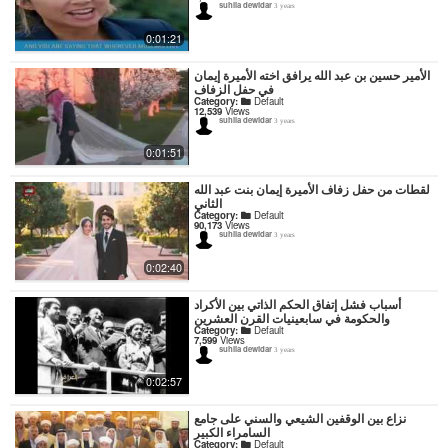
suhila dewidar
3 years
0:01:21
الأمير حسين بن عبد الله يرافق اخته الأميرة إيمان
في حفل الزفاف
Category:
Default
12,539
Views
suhila dewidar
3 years
0:01:51
لقطات من حفل زفاف الأميرة إيمان بنت عبد الله
الثاني
Category:
Default
90,173
Views
suhila dewidar
3 years
0:02:40
أسباب فشل إتفاق الحكم الذاتي بين الأكراد
والحكومة في سابعينيات القرن العشرين
Category:
Default
7,599
Views
suhila dewidar
3 years
0:02:57
نزاع بين الوقفين الشيعي والسني على جامع
السامراء الكبير
Category:
Default