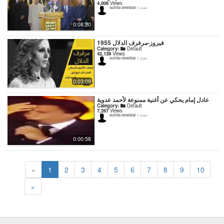
4,006
Views
suhila dewidar
3 years
0:08:20
فيروز-مرفرف الدلال 1955
Category:
Default
42,139
Views
suhila dewidar
3 years
0:03:09
عادل إمام يحكي عن أغنية ممنوعة لأحمد عدوية
Category:
Default
7,267
Views
suhila dewidar
3 years
0:00:58
«
1
2
3
4
5
6
7
8
9
10
»