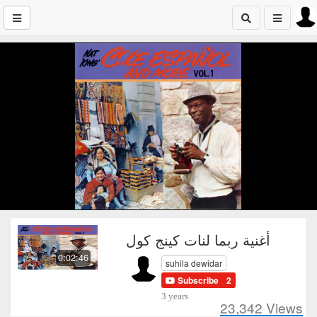
أغنية ربما لنات كينج كول
0:02:46
suhila dewidar
Subscribe
2
3 years
23,342
Views