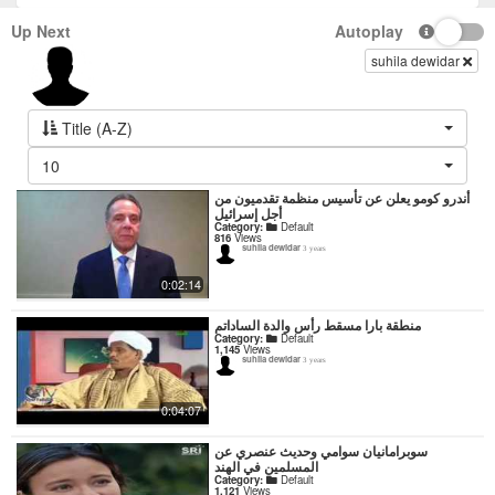
Up Next
Autoplay
suhila dewidar
Title (A-Z)
10
أندرو كومو يعلن عن تأسيس منظمة تقدميون من
أجل إسرائيل
Category:
Default
816
Views
suhila dewidar
3 years
0:02:14
منطقة بارا مسقط رأس والدة الساداتم
Category:
Default
1,145
Views
suhila dewidar
3 years
0:04:07
سوبرامانيان سوامي وحديث عنصري عن
المسلمين في الهند
Category:
Default
1,121
Views