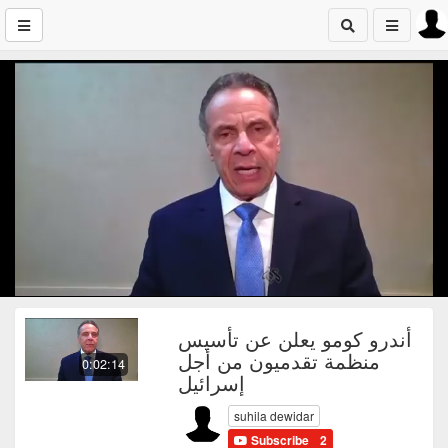
أندرو كومو يعلن عن تأسيس
منظمة تقدميون من أجل
0:02:14
إسرائيل
suhila dewidar
Subscribe
2