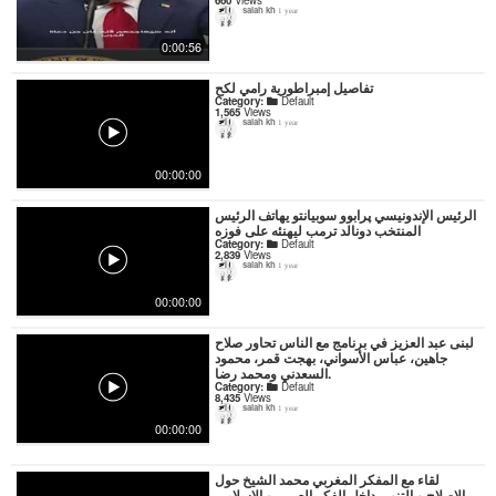
660
Views
salah kh
1 year
0:00:56
تفاصيل إمبراطورية رامي لكح
Category:
Default
1,565
Views
salah kh
1 year
00:00:00
الرئيس الإندونيسي پرابوو سوبيانتو يهاتف الرئيس
المنتخب دونالد ترمب ليهنئه على فوزه
Category:
Default
2,839
Views
salah kh
1 year
00:00:00
لبنى عبد العزيز في برنامج مع الناس تحاور صلاح
جاهين، عباس الأسواني، بهجت قمر، محمود
السعدني ومحمد رضا.
Category:
Default
8,435
Views
salah kh
1 year
00:00:00
لقاء مع المفكر المغربي محمد الشيخ حول
الإصلاح و التنوير داخل الفكر العربي و الإسلامي