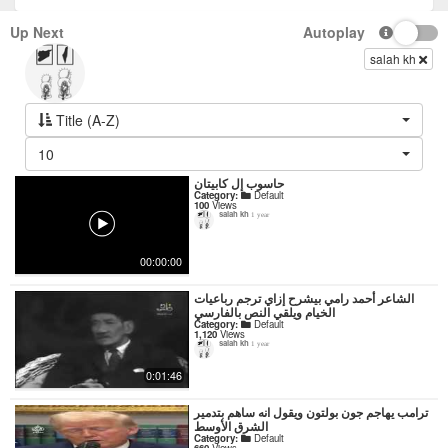
Up Next
Autoplay
salah kh
Title (A-Z)
10
حاسوب إل كابيتان
Category:
Default
100
Views
salah kh
1 year
00:00:00
‏الشاعر أحمد رامي بيشرح إزاي ترجم رباعيات
الخيام ويلقي النص بالفارسي
Category:
Default
1,120
Views
salah kh
1 year
0:01:46
ترامب يهاجم جون بولتون ويقول انه ساهم بتدمير
الشرق الأوسط
Category:
Default