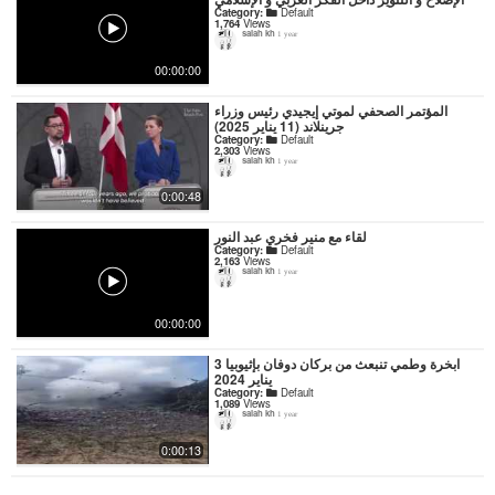
Category:
Default
1,764
Views
salah kh
1 year
00:00:00
المؤتمر الصحفي لموتي إيجيدي رئيس وزراء
جرينلاند (11 يناير 2025)
Category:
Default
2,303
Views
salah kh
1 year
0:00:48
لقاء مع منير فخري عبد النور
Category:
Default
2,163
Views
salah kh
1 year
00:00:00
ابخرة وطمي تنبعث من بركان دوفان بإثيوبيا 3
يناير 2024
Category:
Default
1,089
Views
salah kh
1 year
0:00:13